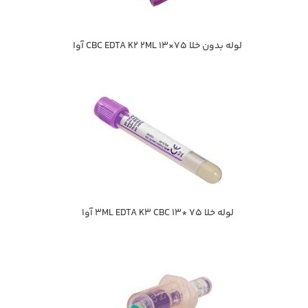
لوله بدون خلا CBC EDTA K2 2ML 13×75 آوا
لوله خلا 75 *13 3ML EDTA K3 CBC آوا