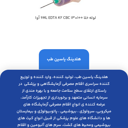
لوله خلا 100*13 6ML EDTA K2 CBC آوا
هلدینگ یاسین طب
هلدینگ یاسین طب، تولید کننده، وارد کننده و توزیع
کننده سراسری اقلام مصرفی آزمایشگاهی و پزشکی در
راﺳﺘﺎی ارﺗﻘﺎی ﺳﻄﺢ ﺳﻼﻣﺖ ﺟﺎﻣﻌﻪ و ﺑﺎ ﺑﻬﺮه ﻣﻨﺪی از
ﺳﺮﻣﺎﯾﻪ انسانی متعهد و ﺑﺮﺧﻮرداری از ﺗﺠﻬﯿﺰات ﮐﺎرآﻣﺪ،
عرضه کننده ی انواع اﻗﻼم مصرفی آزﻣﺎﯾﺸﮕﺎه های
میکروبی، ﺳﺮوﻟﻮژی ، ﺑﯿﻮﺷﯿﻤﯽ ، پاتوبیولوژی و بیمارستان
ها و دانشگاه های علوم پزشکی از قبیل انواع کیت های
بیوشیمی ومحیط های کشت، سرم های آلبومین و اقلام