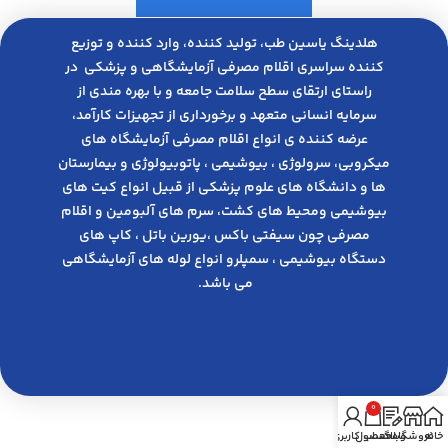
هلدینگ یاسین طب، تولید کننده، وارد کننده و توزیع
کننده سراسری اقلام مصرفی آزمایشگاهی و پزشکی در
راﺳﺘﺎی ارﺗﻘﺎی ﺳﻄﺢ ﺳﻼﻣﺖ ﺟﺎﻣﻌﻪ و ﺑﺎ ﺑﻬﺮه ﻣﻨﺪی از
ﺳﺮﻣﺎﯾﻪ انسانی متعهد و ﺑﺮﺧﻮرداری از ﺗﺠﻬﯿﺰات ﮐﺎرآﻣﺪ،
عرضه کننده ی انواع اﻗﻼم مصرفی آزﻣﺎﯾﺸﮕﺎه های
میکروبی، ﺳﺮوﻟﻮژی ، ﺑﯿﻮﺷﯿﻤﯽ ، پاتوبیولوژی و بیمارستان
ها و دانشگاه های علوم پزشکی از قبیل انواع کیت های
بیوشیمی ومحیط های کشت، سرم های آلبومین و اقلام
مصرفی چون سیفتی باکس ،یورین باتل ، کاپ های
دستگاه بیوشیمی ، سمپلرو انواع لوله های آزمایشگاهی
می باشد.
0
خانه
فروشگاه
وبلاگ
محصول
حساب کاربری من