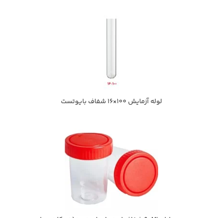
لوله آزمايش 100×16 شفاف بايوتست