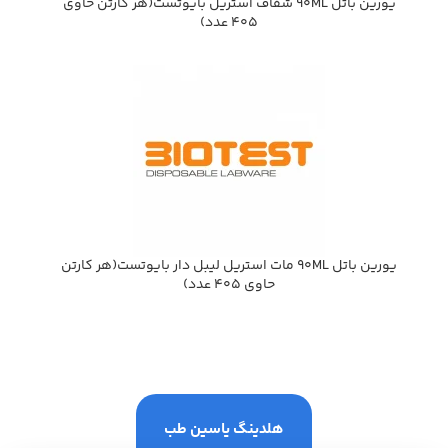
يورين باتل 90ML شفاف استريل بايوتست(هر كارتن حاوي
405 عدد)
يورين باتل 90ML مات استريل ليبل دار بايوتست(هر كارتن
حاوي 405 عدد)
هلدینگ یاسین طب