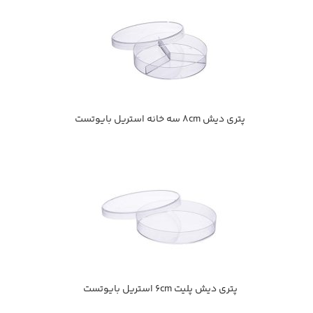
پتري ديش 8cm سه خانه استريل بایوتست
پتري ديش پليت 6cm استريل بايوتست