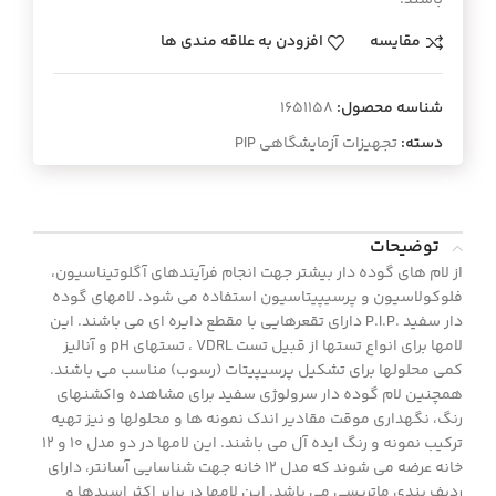
مقایسه
افزودن به علاقه مندی ها
شناسه محصول:
1651158
دسته:
تجهیزات آزمایشگاهی PIP
توضیحات
از لام های گوده دار بیشتر جهت انجام فرآیندهای آگلوتیناسیون،
فلوکولاسیون و پرسیپیتاسیون استفاده می شود. لامهای گوده
دار سفید .P.I.P دارای تقعرهایی با مقطع دایره ای می باشند. این
لامها برای انواع تستها از قبیل تست VDRL ، تستهای pH و آنالیز
کمی محلولها برای تشکیل پرسیپیتات (رسوب) مناسب می باشند.
همچنین لام گوده دار سرولوژی سفید برای مشاهده واکشنهای
رنگ، نگهداری موقت مقادیر اندک نمونه ها و محلولها و نیز تهیه
ترکیب نمونه و رنگ ایده آل می باشند. این لامها در دو مدل ۱۰ و ۱۲
خانه عرضه می شوند که مدل ۱۲ خانه جهت شناسایی آسانتر، دارای
ردیف بندی ماتریسی می باشد. این لامها در برابر اکثر اسیدها و