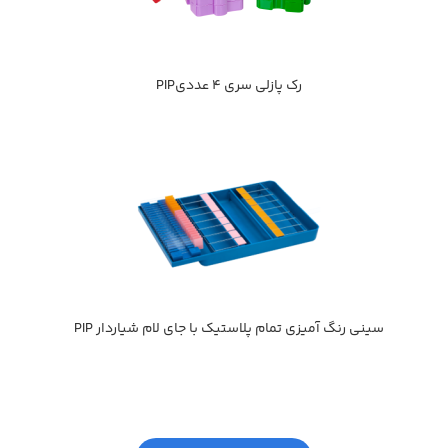
رك پازلي سري 4 عدديPIP
سيني رنگ آميزي تمام پلاستيك با جاي لام شياردار PIP