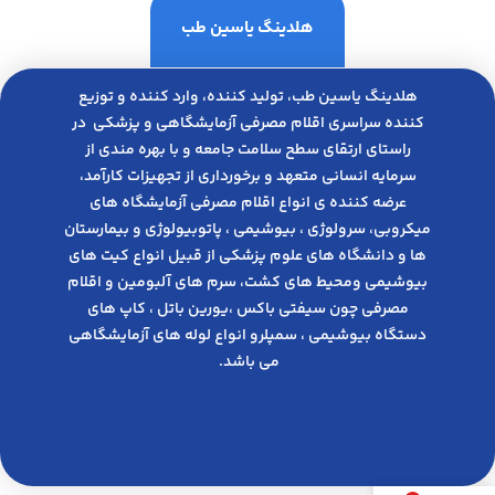
هلدینگ یاسین طب
هلدینگ یاسین طب، تولید کننده، وارد کننده و توزیع
کننده سراسری اقلام مصرفی آزمایشگاهی و پزشکی در
راﺳﺘﺎی ارﺗﻘﺎی ﺳﻄﺢ ﺳﻼﻣﺖ ﺟﺎﻣﻌﻪ و ﺑﺎ ﺑﻬﺮه ﻣﻨﺪی از
ﺳﺮﻣﺎﯾﻪ انسانی متعهد و ﺑﺮﺧﻮرداری از ﺗﺠﻬﯿﺰات ﮐﺎرآﻣﺪ،
عرضه کننده ی انواع اﻗﻼم مصرفی آزﻣﺎﯾﺸﮕﺎه های
میکروبی، ﺳﺮوﻟﻮژی ، ﺑﯿﻮﺷﯿﻤﯽ ، پاتوبیولوژی و بیمارستان
ها و دانشگاه های علوم پزشکی از قبیل انواع کیت های
بیوشیمی ومحیط های کشت، سرم های آلبومین و اقلام
مصرفی چون سیفتی باکس ،یورین باتل ، کاپ های
دستگاه بیوشیمی ، سمپلرو انواع لوله های آزمایشگاهی
می باشد.