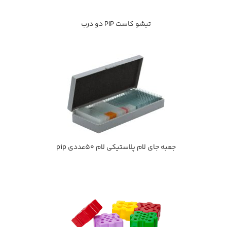
تيشو كاست PIP دو درب
جعبه جاي لام پلاستيكي لام 50عددي pip