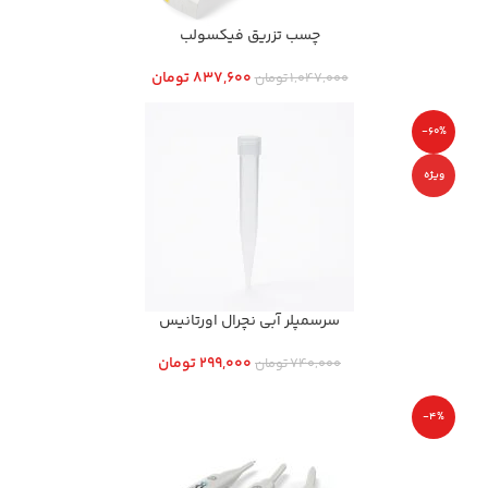
چسب تزریق فیکسولب
837,600
تومان
1,047,000
تومان
-60%
ویژه
سرسمپلر آبی نچرال اورتانیس
299,000
تومان
740,000
تومان
-4%