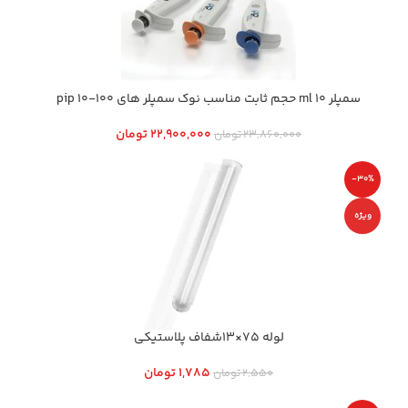
سمپلر 10 ml حجم ثابت مناسب نوك سمپلر هاي 100-10 pip
22,900,000
تومان
23,860,000
تومان
-30%
ویژه
لوله 75×13شفاف پلاستیکی
1,785
تومان
2,550
تومان