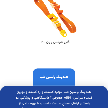
گارو فيكس وين PIP
هلدینگ یاسین طب
هلدینگ یاسین طب، تولید کننده، وارد کننده و توزیع
کننده سراسری اقلام مصرفی آزمایشگاهی و پزشکی در
راﺳﺘﺎی ارﺗﻘﺎی ﺳﻄﺢ ﺳﻼﻣﺖ ﺟﺎﻣﻌﻪ و ﺑﺎ ﺑﻬﺮه ﻣﻨﺪی از