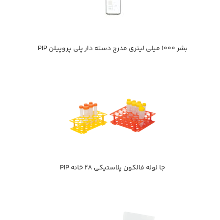
بشر 1000 ميلي ليتري مدرج دسته دار پلي پروپيلن PIP
جا لوله فالكون پلاستيكي 28 خانه PIP