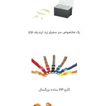
رك مخصوص سر سمپلر زرد اپندرف pip
گارو PIP ساده بزرگسال