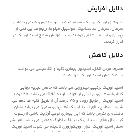
دلایل افزایش
داروهای اوریکوزوریک، مسمومیت با سرب، نقرس، شیمی درمانی
سرطان، سرطان متاستاتیک، مولتیپل میلوما، رژیم غذایی غنی از
پورین و لوسمی ها می توانند سبب افزایش سطح اسید اوریک در
ادرار گردند.
دلایل کاهش
مصرف مزمن الکل، اسیدوز، بیماری کلیه و اکلامپسی می توانند
باعث کاهش اسید اوریک ادرار شوند..
اسید اوریک ترکیبی نیتروژنی می باشد که حاصل تجزیه نهایی
کاتابولیسم پورین (یکی از اجزاء سازنده DNA) می باشد. 25 درصد
اسید اوریک از طریق روده و 75 درصد آن از طریق کلیه ها دفع می
شوند. سطوح بالای اسید اوریک (هایپراوریسمی) می تواند نشان
دهنده ی نقرس باشد که این بیماری نوعی آرتریت ناشی از رسوب
کریستال های اسید اوریک در بافت اطراف مفصل می باشد. افزایش
سطح اسید اوریک ادرار، اوریکوزوری نامیده می شود. اسید اوریک