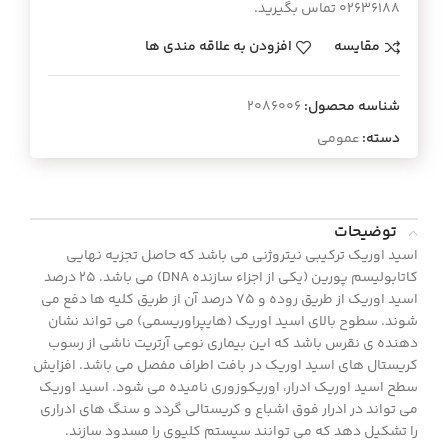
02636188 تماس بگیرید.
مقایسه
افزودن به علاقه مندی ها
شناسه محصول:
2086006
دسته:
عمومی
توضیحات
اسید اوریک ترکیبی نیتروژنی می باشد که حاصل تجزیه نهایی
کاتابولیسم پورین (یکی از اجزاء سازنده DNA) می باشد. 25 درصد
اسید اوریک از طریق روده و 75 درصد آن از طریق کلیه ها دفع می
شوند. سطوح بالای اسید اوریک (هایپراوریسمی) می تواند نشان
دهنده ی نقرس باشد که این بیماری نوعی آرتریت ناشی از رسوب
کریستال های اسید اوریک در بافت اطراف مفصل می باشد. افزایش
سطح اسید اوریک ادرار، اوریکوزوری نامیده می شود. اسید اوریک
می تواند در ادرار فوق اشباع و کریستالی گردد و سنگ های ادراری
را تشکیل دهد که می توانند سیستم کلیوی را مسدود سازند.