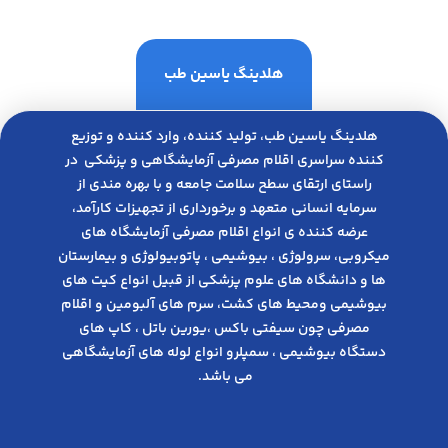
هلدینگ یاسین طب
هلدینگ یاسین طب، تولید کننده، وارد کننده و توزیع
کننده سراسری اقلام مصرفی آزمایشگاهی و پزشکی در
راﺳﺘﺎی ارﺗﻘﺎی ﺳﻄﺢ ﺳﻼﻣﺖ ﺟﺎﻣﻌﻪ و ﺑﺎ ﺑﻬﺮه ﻣﻨﺪی از
ﺳﺮﻣﺎﯾﻪ انسانی متعهد و ﺑﺮﺧﻮرداری از ﺗﺠﻬﯿﺰات ﮐﺎرآﻣﺪ،
عرضه کننده ی انواع اﻗﻼم مصرفی آزﻣﺎﯾﺸﮕﺎه های
میکروبی، ﺳﺮوﻟﻮژی ، ﺑﯿﻮﺷﯿﻤﯽ ، پاتوبیولوژی و بیمارستان
ها و دانشگاه های علوم پزشکی از قبیل انواع کیت های
بیوشیمی ومحیط های کشت، سرم های آلبومین و اقلام
مصرفی چون سیفتی باکس ،یورین باتل ، کاپ های
دستگاه بیوشیمی ، سمپلرو انواع لوله های آزمایشگاهی
می باشد.