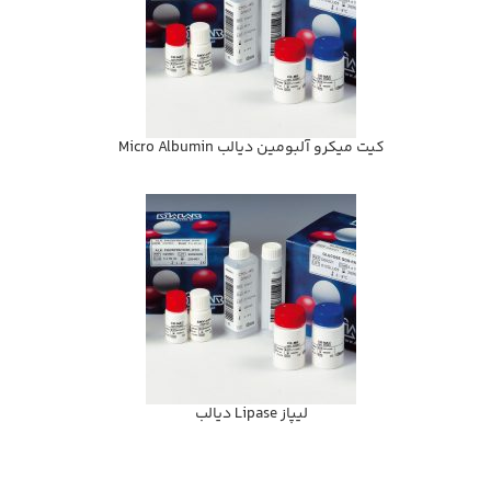
كيت ميكرو آلبومين ديالب Micro Albumin
ليپاز Lipase ديالب