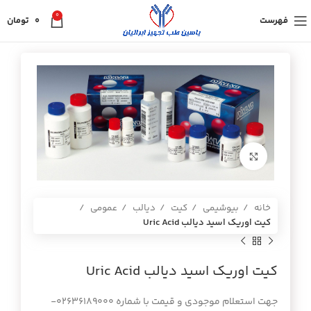
0
فهرست
0
تومان
برای بزرگنمایی کلیک کنید
خانه
بیوشیمی
کیت
دیالب
عمومی
كيت اوريك اسيد ديالب Uric Acid
كيت اوريك اسيد ديالب Uric Acid
جهت استعلام موجودی و قیمت با شماره 02636189000-