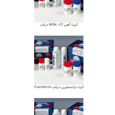
كيت آهن IRON -FZ ديالب
كيت ترانسفرين ديالب Transferrin