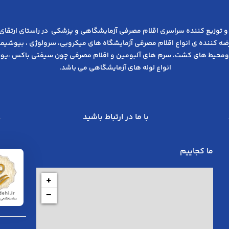
و توزیع کننده سراسری اقلام مصرفی آزمایشگاهی و پزشکی در راﺳﺘﺎی ارﺗﻘﺎی
عرضه کننده ی انواع اﻗﻼم مصرفی آزﻣﺎﯾﺸﮕﺎه های میکروبی، ﺳﺮوﻟﻮژی ، ﺑﯿﻮﺷﯿﻤﯽ
ومحیط های کشت، سرم های آلبومین و اقلام مصرفی چون سیفتی باکس ،یوری
انواع لوله های آزمایشگاهی می باشد.
با ما در ارتباط باشید
ما کجاییم
+
−