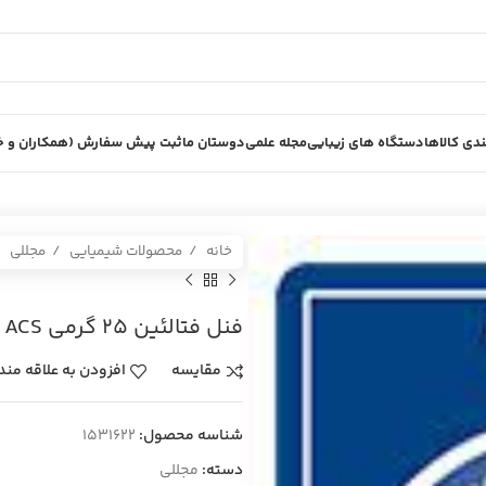
دی کالاها
دستگاه های زیبایی
مجله علمی
دوستان ما
ثبت پیش سفارش (همکاران و خر
خانه
محصولات شیمیایی
مجللی
فنل فتالئين 25 گرمي ACS
مقایسه
افزودن به علاقه مند
شناسه محصول:
1531622
دسته:
مجللی