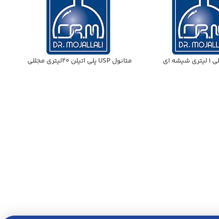
شه اي
متانول USP پلي اتيلن 20ليتري مجللي