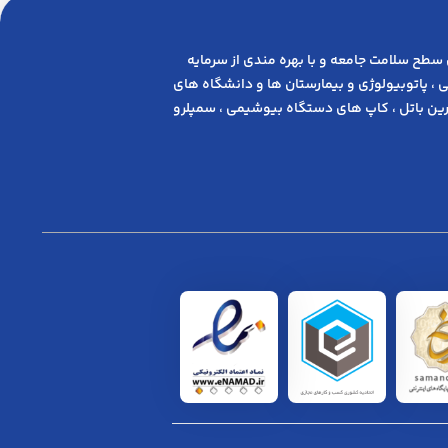
 ﺳﻄﺢ ﺳﻼﻣﺖ ﺟﺎﻣﻌﻪ و ﺑﺎ ﺑﻬﺮه ﻣﻨﺪی از ﺳﺮﻣﺎﯾﻪ
 ، پاتوبیولوژی و بیمارستان ها و دانشگاه های
ن باتل ، کاپ های دستگاه بیوشیمی ، سمپلرو