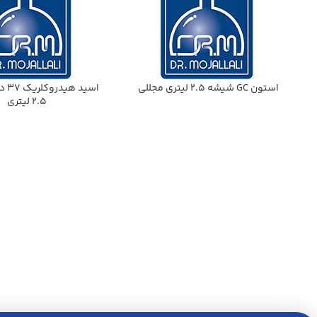
استون GC شيشه 2.5 ليتري مجللي
اسيد
2.5 ليتري