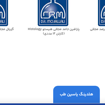
 هيدروكلريك 37 درصد مجللي
پارافين جامد مجللي هيستو Histology
گزيلل مجللي 1 ليتري شي
(كارتن 12 عددي)
هلدینگ یاسین طب