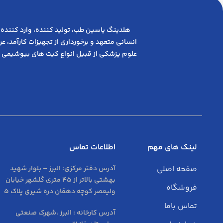
هلدینگ یاسین طب، تولید کننده، وارد کننده 
انسانی متعهد و ﺑﺮﺧﻮرداری از ﺗﺠﻬﯿﺰات ﮐﺎرآﻣﺪ، 
علوم پزشکی از قبیل انواع کیت های بیوشیمی 
لینک های مهم
اطلاعات تماس
صفحه اصلی
آدرس دفتر مرکزی:
البرز – بلوار شهید
بهشتی بالاتر از 45 متری گلشهر خیابان
فروشگاه
ولیعصر کوچه دهقان دره شیری پلاک 5
تماس باما
آدرس کارخانه : البرز ،شهرک صنعتی