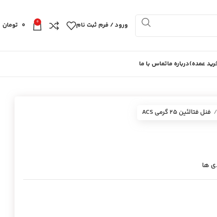
0
ورود / فرم ثبت نام
0
تومان
ید عمده)
درباره ما
تماس با ما
فنل فتالئين 25 گرمي ACS
ی ها