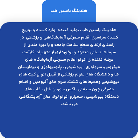
هلدینگ یاسین طب
هلدینگ یاسین طب، تولید کننده، وارد کننده و توزیع
کننده سراسری اقلام مصرفی آزمایشگاهی و پزشکی در
راﺳﺘﺎی ارﺗﻘﺎی ﺳﻄﺢ ﺳﻼﻣﺖ ﺟﺎﻣﻌﻪ و ﺑﺎ ﺑﻬﺮه ﻣﻨﺪی از
ﺳﺮﻣﺎﯾﻪ انسانی متعهد و ﺑﺮﺧﻮرداری از ﺗﺠﻬﯿﺰات ﮐﺎرآﻣﺪ،
عرضه کننده ی انواع اﻗﻼم مصرفی آزﻣﺎﯾﺸﮕﺎه های
میکروبی، ﺳﺮوﻟﻮژی ، ﺑﯿﻮﺷﯿﻤﯽ ، پاتوبیولوژی و بیمارستان
ها و دانشگاه های علوم پزشکی از قبیل انواع کیت های
بیوشیمی ومحیط های کشت، سرم های آلبومین و اقلام
مصرفی چون سیفتی باکس ،یورین باتل ، کاپ های
دستگاه بیوشیمی ، سمپلرو انواع لوله های آزمایشگاهی
می باشد.