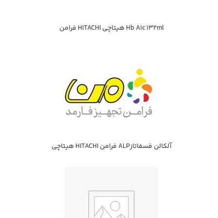
Hb A1c 132ml هيتاچي HITACHI فرامن
آلكالن فسفاتازALP فرامن HITACHI هيتاچي