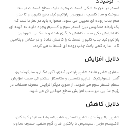
توضیحات
فسفر در بدن به شکل فسفات وجود دارد. سطح فسفات توسط
سوخت و ساز کلسیم، هورمون پاراتیروئید، دفع کلیوی و تا حدی
هم جذب روده ای تعیین می شود. همواره باید در نظر داشت که
یک رابطه معکوس بین فسفر سرم و کلسیم وجود دارند به گونه ای
که افزایش یکی سبب کاهش دیگری شده و بالعکس. هورمون
پاراتیروئید جذب کلیوی فسفات را کاهش داده و در مقابل ویتامین
D تا اندازه کمی باعث جذب روده ای فسفات می گردد.
دلایل افزایش
بیماری هایی مانند هایپوپاراتیروئیدی، آکرومگالی، سارکوئیدوز،
آنمی همولیتیک، هایپوکلسمی و متاستاز استخوانی سبب افزایش
سطح فسفر سرم می شوند. از سوی دیگر افزایش مصرف فسفات در
رژیم غذایی نیز سبب افزایش سطح موقتی آن می شود.
دلایل کاهش
هایپرپاراتیروئیدی، هایپرکلسمی، هایپرانسولینیسم در کودکان،
الکلیسم مزمن، سپسیس با باکتری های گرم منفی، مصرف مداوم