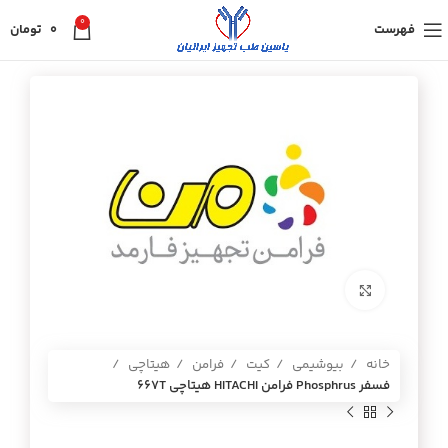
0
فهرست
0
تومان
برای بزرگنمایی کلیک کنید
خانه
بیوشیمی
کیت
فرامن
هیتاچی
فسفر Phosphrus فرامن HITACHI هيتاچي 667T