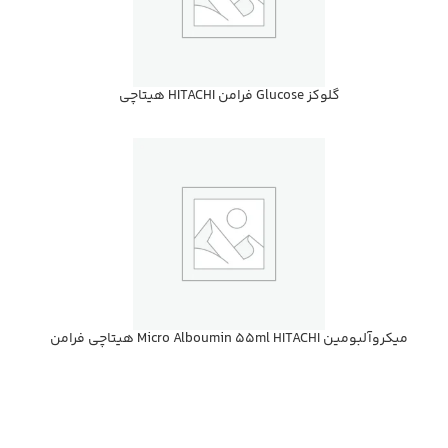
گلوكز Glucose فرامن HITACHI هيتاچي
ميكروآلبومين Micro Alboumin 55ml HITACHI هيتاچي فرامن