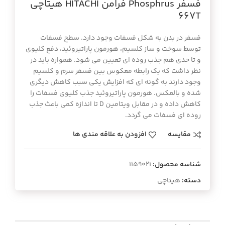
فسفر Phosphrus فرامن HITACHI هيتاچي
667T
فسفر در بدن به شکل فسفات وجود دارد. سطح فسفات
توسط سوخت و ساز کلسیم، هورمون پاراتیروئید، دفع کلیوی
و تا حدی هم جذب روده ای تعیین می شود. همواره باید در
نظر داشت که یک رابطه معکوس بین فسفر سرم و کلسیم
وجود دارند به گونه ای که افزایش یکی سبب کاهش دیگری
شده و بالعکس. هورمون پاراتیروئید جذب کلیوی فسفات را
کاهش داده و در مقابل ویتامین D تا اندازه کمی باعث جذب
روده ای فسفات می گردد.
مقایسه
افزودن به علاقه مندی ها
شناسه محصول:
1159021
دسته:
هیتاچی