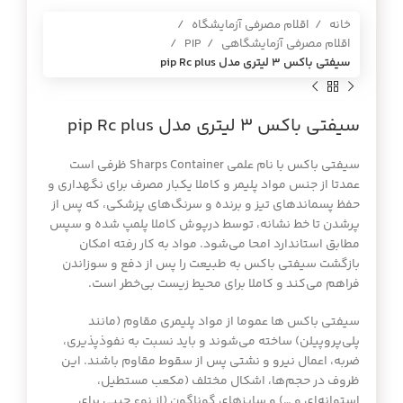
خانه
اقلام مصرفی آزمایشگاه
اقلام مصرفی آزمایشگاهی
PIP
سیفتي باكس 3 ليتري مدل pip Rc plus
سیفتي باكس 3 ليتري مدل pip Rc plus
سیفتی باکس با نام علمی Sharps Container ظرفی است
عمدتا از جنس مواد پلیمر و کاملا یکبار مصرف برای نگهداری و
حفظ پسماندهای تیز و برنده و سرنگ‌های پزشکی، که پس از
پرشدن تا خط نشانه، توسط درپوش کاملا پلمپ شده و سپس
مطابق استاندارد امحا می‌شود. مواد به کار رفته امکان
بازگشت سیفتی باکس به طبیعت را پس از دفع و سوزاندن
فراهم می‌کند و کاملا برای محیط زیست بی‌خطر است.
سیفتی باکس ها عموما از مواد پلیمری مقاوم (مانند
پلی‌پروپیلن) ساخته می‌شوند و باید نسبت به نفوذپذیری،
ضربه، اعمال نیرو و نشتی پس از سقوط مقاوم باشند. این
ظروف در حجم‌ها، اشکال مختلف (مکعب مستطیل،
استوانه‌ای و …) و سایزهای گوناگون (از نوع جیبی برای