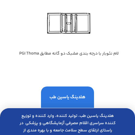
لام نئوبار با درجه بندي مشبك دو گانه مطابق PGI Thoma
هلدینگ یاسین طب
هلدینگ یاسین طب، تولید کننده، وارد کننده و توزیع
کننده سراسری اقلام مصرفی آزمایشگاهی و پزشکی در
راﺳﺘﺎی ارﺗﻘﺎی ﺳﻄﺢ ﺳﻼﻣﺖ ﺟﺎﻣﻌﻪ و ﺑﺎ ﺑﻬﺮه ﻣﻨﺪی از