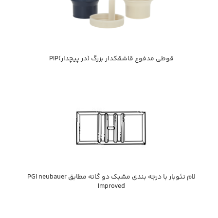
قوطي مدفوع قاشقكدار بزرگ (در پيچدار)PIP
لام نئوبار با درجه بندي مشبك دو گانه مطابق PGI neubauer
Improved