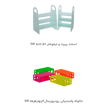
استند پيپت و ترمومتر 50 خانه PIP
جالوله پلاستيكي يونيورسال2چهارطرفه PIP