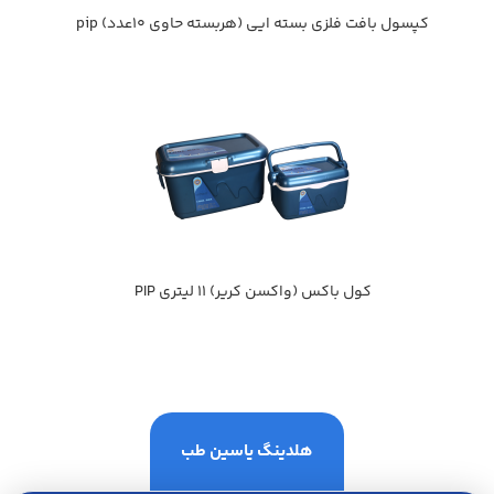
كپسول بافت فلزي بسته ايي (هربسته حاوي 10عدد) pip
كول باكس (واکسن کریر) 11 ليتري PIP
هلدینگ یاسین طب