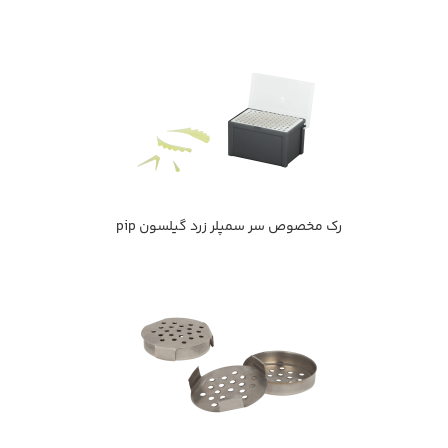
رك مخصوص سر سمپلر زرد گيلسون pip