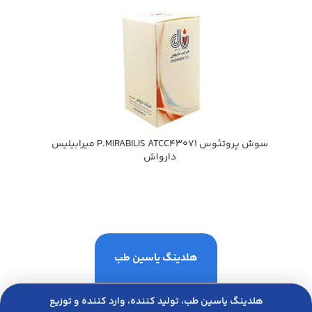
سوش پروتئوس P.MIRABILIS ATCC43071 ميرابيليس
دارواش
هلدینگ یاسین طب
هلدینگ یاسین طب، تولید کننده، وارد کننده و توزیع