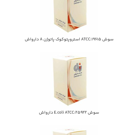
سوش ATCC:19615 استروپتوكوك پاتوژن A دارواش
سوش E.coli ATCC:25922 دارواش