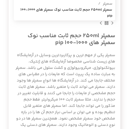
سمپلر
سمپلر 250ml حجم ثابت مناسب نوك سمپلر هاي 1000-100
pip
سمپلر 250ml حجم ثابت مناسب نوك
سمپلر هاي 1000-100 pip
سمپلر یکی از مهم ترین و پرکاربردترین وسایل در آزمایشگاه
های زیست شناسی مخصوصا آزمایشگاه های ژنتیک،
بیوتکنولوژی، میکروبیولوژی و کشت سلول می باشد. سمپلر
به عبارت ساده یک پیپت است که مایعات را در مقیاس های
مختلف جابجا می کند. در آزمایشگاه ها انواع سمپلر ها وجود
دارند. سمپلر می تواند ثابت یا متغیر باشد. سمپلر های ثابت
حجم مشخصی از مایعات را جابجا می کنند و قابلیت تغییر در
حجم را ندارند. مثلا سمپلر ثابت 100 میکرولیتر، فقط حجم
مذکور را می تواند جابجا کند. اما سمپلر های متغیر قابل
تنظیم بوده و می توان بر اساس نیاز حجم آن ها را در بازه
مشخص خود سمپلر مشخص نمود. همچنین سمپلر ها در دو
نوع دستی و اتوماتیک وجود دارند. سمپلر های دستی یک