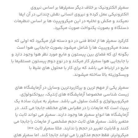
سمپلر الکترونیک بر خلاف دیگر سمپلرها بر اساس نیروی
الکترونیکی عمل کرده و نیروی انسانی نقش چندانی در آن ایفا
نمیکند و مکش و تخلیه در این میکروپیپت ها بر اساس تنظیمات
دستگاه و بصورت یکنواخت صورت میگیرد.
کارکرد سمپلر ها از لحاظ فنی در دو دسته قرار میگیرد که اولی که
عمده میکروپیپت ها را شامل میشود بصورت جابجایی هوا است
بگونه ای که فضای بین پیستون و مایع مورد نظر هوا وجود دارد و
با جابجایی هوا سمپلر کار میکند و در نوع دوم پیستون مستقیما با
مایع در ارتباط می باشد که برای کار با محلول های غلیظ با
ویسکوزیته بالا ساخته میشوند.
سمپلر یکی از مهم ترین و پرکاربردترین وسایل در آزمایشگاه های
زیست شناسی مخصوصا آزمایشگاه های ژنتیک، بیوتکنولوژی،
میکروبیولوژی و کشت سلول می باشد. سمپلر به عبارت ساده یک
پیپت است که مایعات را در مقیاس های مختلف جابجا می کند. در
آزمایشگاه ها انواع سمپلر ها وجود دارند. سمپلر می تواند ثابت یا
متغیر باشد. سمپلر های ثابت حجم مشخصی از مایعات را جابجا می
کنند و قابلیت تغییر در حجم را ندارند. مثلا سمپلر ثابت 100
میکرولیتر، فقط حجم مذکور را می تواند جابجا کند. اما سمپلر های