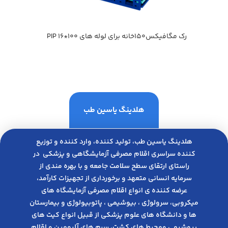
رك مگافيكس150خانه براي لوله هاي 100*16 PIP
هلدینگ یاسین طب
هلدینگ یاسین طب، تولید کننده، وارد کننده و توزیع
کننده سراسری اقلام مصرفی آزمایشگاهی و پزشکی در
راﺳﺘﺎی ارﺗﻘﺎی ﺳﻄﺢ ﺳﻼﻣﺖ ﺟﺎﻣﻌﻪ و ﺑﺎ ﺑﻬﺮه ﻣﻨﺪی از
ﺳﺮﻣﺎﯾﻪ انسانی متعهد و ﺑﺮﺧﻮرداری از ﺗﺠﻬﯿﺰات ﮐﺎرآﻣﺪ،
عرضه کننده ی انواع اﻗﻼم مصرفی آزﻣﺎﯾﺸﮕﺎه های
میکروبی، ﺳﺮوﻟﻮژی ، ﺑﯿﻮﺷﯿﻤﯽ ، پاتوبیولوژی و بیمارستان
ها و دانشگاه های علوم پزشکی از قبیل انواع کیت های
بیوشیمی ومحیط های کشت، سرم های آلبومین و اقلام