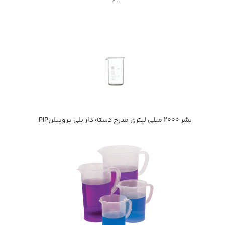
بشر 2000 ميلي ليتري مدرج دسته دار پلي پروپيلنPIP