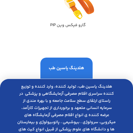
گارو فيكس وين PIP
هلدینگ یاسین طب
هلدینگ یاسین طب، تولید کننده، وارد کننده و توزیع
کننده سراسری اقلام مصرفی آزمایشگاهی و پزشکی در
راﺳﺘﺎی ارﺗﻘﺎی ﺳﻄﺢ ﺳﻼﻣﺖ ﺟﺎﻣﻌﻪ و ﺑﺎ ﺑﻬﺮه ﻣﻨﺪی از
ﺳﺮﻣﺎﯾﻪ انسانی متعهد و ﺑﺮﺧﻮرداری از ﺗﺠﻬﯿﺰات ﮐﺎرآﻣﺪ،
عرضه کننده ی انواع اﻗﻼم مصرفی آزﻣﺎﯾﺸﮕﺎه های
میکروبی، ﺳﺮوﻟﻮژی ، ﺑﯿﻮﺷﯿﻤﯽ ، پاتوبیولوژی و بیمارستان
ها و دانشگاه های علوم پزشکی از قبیل انواع کیت های