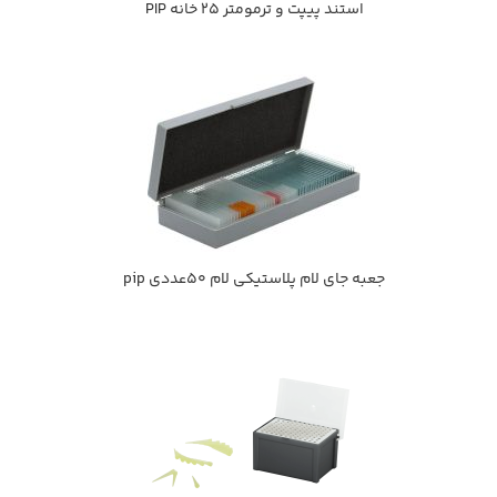
استند پيپت و ترمومتر 25 خانه PIP
جعبه جاي لام پلاستيكي لام 50عددي pip