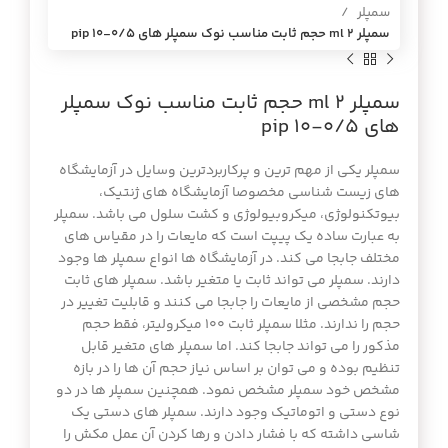
سمپلر
سمپلر 2 ml حجم ثابت مناسب نوك سمپلر هاي 0/5-10 pip
سمپلر 2 ml حجم ثابت مناسب نوك سمپلر
هاي 0/5-10 pip
سمپلر یکی از مهم ترین و پرکاربردترین وسایل در آزمایشگاه
های زیست شناسی مخصوصا آزمایشگاه های ژنتیک،
بیوتکنولوژی، میکروبیولوژی و کشت سلول می باشد. سمپلر
به عبارت ساده یک پیپت است که مایعات را در مقیاس های
مختلف جابجا می کند. در آزمایشگاه ها انواع سمپلر ها وجود
دارند. سمپلر می تواند ثابت یا متغیر باشد. سمپلر های ثابت
حجم مشخصی از مایعات را جابجا می کنند و قابلیت تغییر در
حجم را ندارند. مثلا سمپلر ثابت 100 میکرولیتر، فقط حجم
مذکور را می تواند جابجا کند. اما سمپلر های متغیر قابل
تنظیم بوده و می توان بر اساس نیاز حجم آن ها را در بازه
مشخص خود سمپلر مشخص نمود. همچنین سمپلر ها در دو
نوع دستی و اتوماتیک وجود دارند. سمپلر های دستی یک
شاسی داشته که با فشار دادن و رها کردن آن عمل مکش را