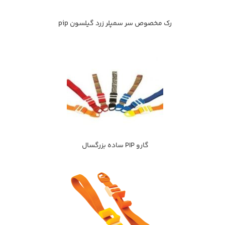
رك مخصوص سر سمپلر زرد گيلسون pip
گارو PIP ساده بزرگسال