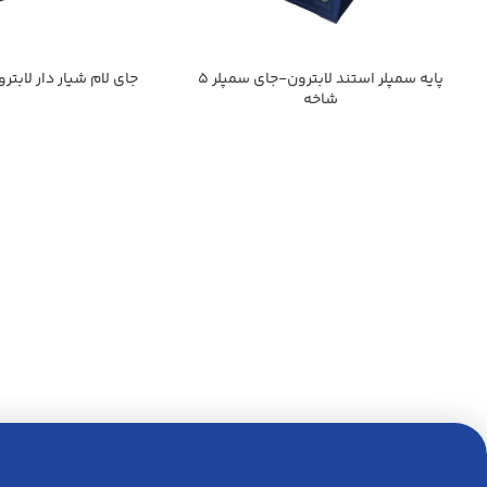
پايه سمپلر استند لابترون-جاي سمپلر 5
جاي لام شيار دار لابترو
شاخه