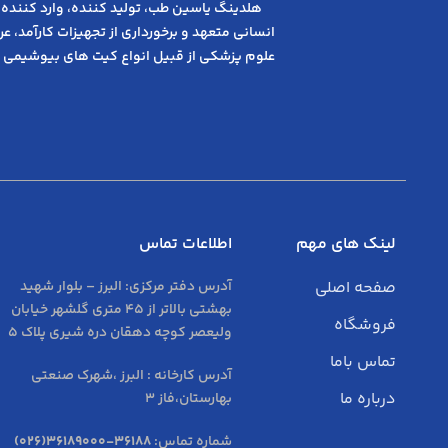
هلدینگ یاسین طب، تولید کننده، وارد کننده 
انسانی متعهد و ﺑﺮﺧﻮرداری از ﺗﺠﻬﯿﺰات ﮐﺎرآﻣﺪ، 
علوم پزشکی از قبیل انواع کیت های بیوشیمی 
لینک های مهم
اطلاعات تماس
صفحه اصلی
آدرس دفتر مرکزی:
البرز – بلوار شهید
بهشتی بالاتر از 45 متری گلشهر خیابان
فروشگاه
ولیعصر کوچه دهقان دره شیری پلاک 5
تماس باما
آدرس کارخانه : البرز ،شهرک صنعتی
درباره ما
بهارستان،فاز 3
شماره تماس:
36188-36189000(026)