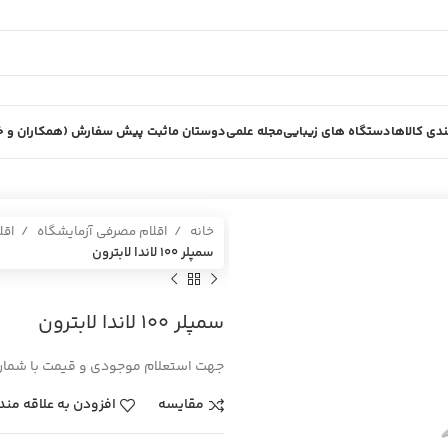
دی کالاها
دستگاه های زیبایی
مجله علمی
دوستان ما
ثبت پیش سفارش (همکاران و خر
خانه
اقلام مصرفی آزمایشگاه
اقل
سمپلر 100 لاندا لابترون
سمپلر 100 لاندا لابترون
جهت استعلام موجودی و قیمت با شماره 02636189000-02636188 تماس بگیر
مقایسه
افزودن به علاقه مند