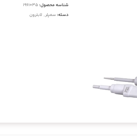
شناسه محصول:
1961035
دسته:
سمپلر
,
لابترون