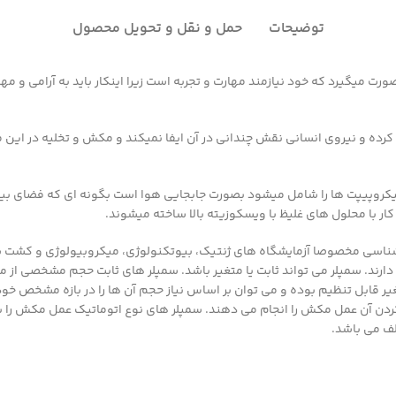
توضیحات
حمل و نقل و تحویل محصول
 میگیرد که خود نیازمند مهارت و تجربه است زیرا اینکار باید به آرامی و م
ل کرده و نیروی انسانی نقش چندانی در آن ایفا نمیکند و مکش و تخلیه در ا
 میکروپیپت ها را شامل میشود بصورت جابجایی هوا است بگونه ای که فضای بین 
کار با محلول های غلیظ با ویسکوزیته بالا ساخته میشوند.
 شناسی مخصوصا آزمایشگاه های ژنتیک، بیوتکنولوژی، میکروبیولوژی و کشت سل
ند. سمپلر می تواند ثابت یا متغیر باشد. سمپلر های ثابت حجم مشخصی از مایعات
ی متغیر قابل تنظیم بوده و می توان بر اساس نیاز حجم آن ها را در بازه مشخ
دن آن عمل مکش را انجام می دهند. سمپلر های نوع اتوماتیک عمل مکش را با
لف می باشد.