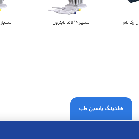
ن رك لام
سمپلر 20لاندالابترون
سمپلر 50 لاندا لابترون
هلدینگ یاسین طب