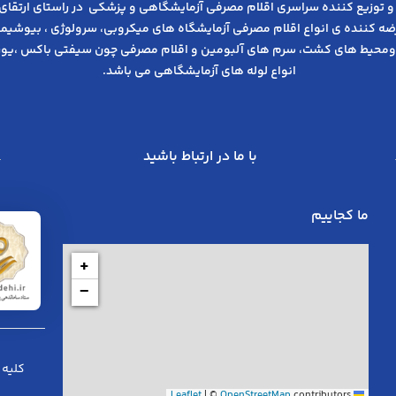
و توزیع کننده سراسری اقلام مصرفی آزمایشگاهی و پزشکی در راﺳﺘﺎی ارﺗﻘﺎی
عرضه کننده ی انواع اﻗﻼم مصرفی آزﻣﺎﯾﺸﮕﺎه های میکروبی، ﺳﺮوﻟﻮژی ، ﺑﯿﻮﺷﯿﻤﯽ
ومحیط های کشت، سرم های آلبومین و اقلام مصرفی چون سیفتی باکس ،یوری
انواع لوله های آزمایشگاهی می باشد.
با ما در ارتباط باشید
ما کجاییم
+
−
کلیه 
|
©
OpenStreetMap
contributors
Leaflet