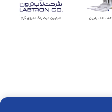
لابترون كيت رنگ اميزي گرم