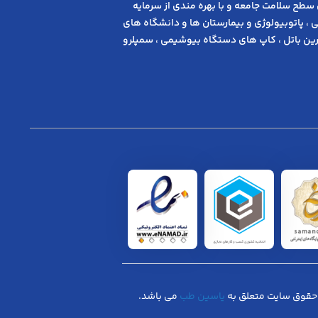
 ﺳﻄﺢ ﺳﻼﻣﺖ ﺟﺎﻣﻌﻪ و ﺑﺎ ﺑﻬﺮه ﻣﻨﺪی از ﺳﺮﻣﺎﯾﻪ
 ، پاتوبیولوژی و بیمارستان ها و دانشگاه های
ن باتل ، کاپ های دستگاه بیوشیمی ، سمپلرو
حقوق سایت متعلق به
یاسین طب
می باشد.