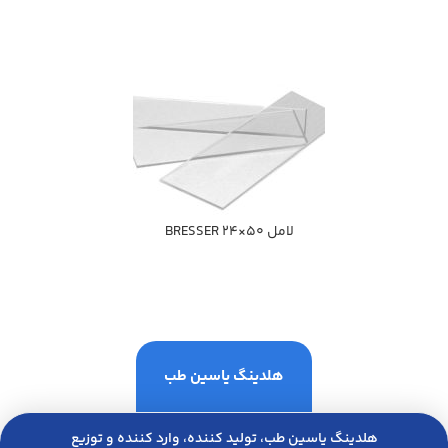
لامل 50×24 BRESSER
هلدینگ یاسین طب
هلدینگ یاسین طب، تولید کننده، وارد کننده و توزیع