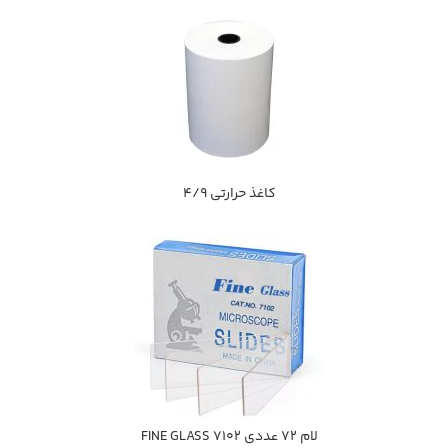
كاغذ حرارتي 4/9
لام 72 عددي FINE GLASS 7102