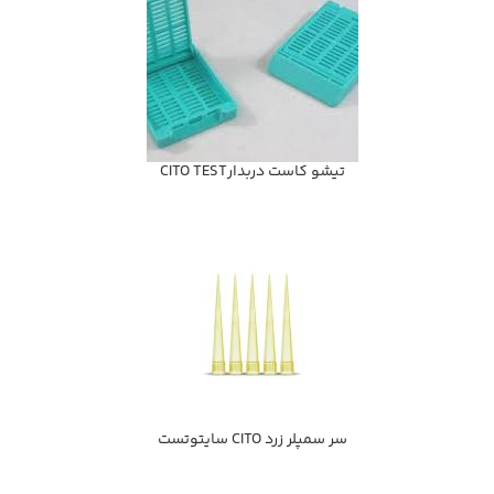
تيشو كاست دربدارCITO TEST
سر سمپلر زرد CITO سايتوتست