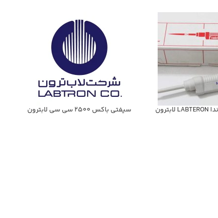
سیفتي باكس 2500 سي سي لابترون