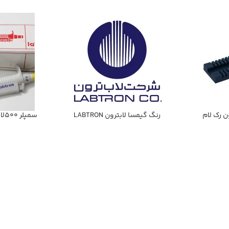
ن رك لام
رنگ گيمسا لابترون LABTRON
سمپلر 500لاندا LABTERON لابترون