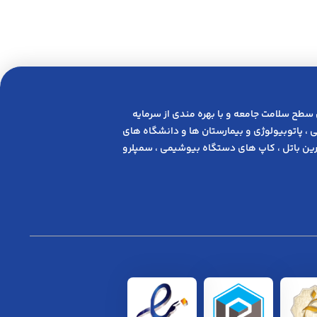
 ﺳﻄﺢ ﺳﻼﻣﺖ ﺟﺎﻣﻌﻪ و ﺑﺎ ﺑﻬﺮه ﻣﻨﺪی از ﺳﺮﻣﺎﯾﻪ
 ، پاتوبیولوژی و بیمارستان ها و دانشگاه های
ن باتل ، کاپ های دستگاه بیوشیمی ، سمپلرو