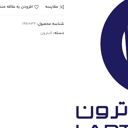
مقایسه
افزودن به علاقه مند
شناسه محصول:
1961032
دسته:
لابترون