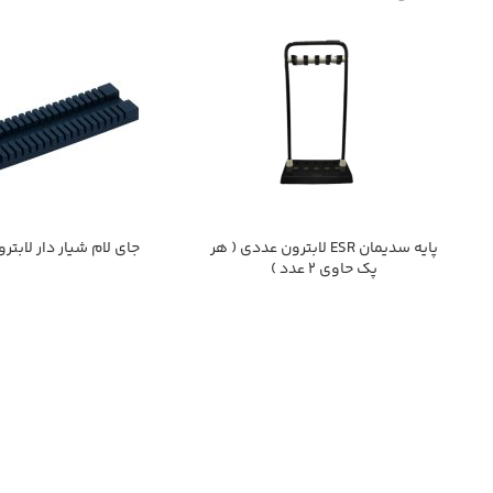
پايه سديمان ESR لابترون عددي ( هر
جاي لام شيار دار لابترو
پك حاوي 2 عدد )