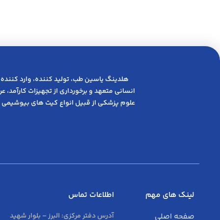
هلدینگ یاسین طب، تولید کننده، وارد کننده 
انسانی متعهد و ﺑﺮﺧﻮرداری از ﺗﺠﻬﯿﺰات ﮐﺎرآﻣﺪ، 
علوم پزشکی از قبیل انواع کیت های بیوشیمی 
لینک های مهم
اطلاعات تماس
صفحه اصلی
آدرس دفتر مرکزی:
البرز – بلوار شهید