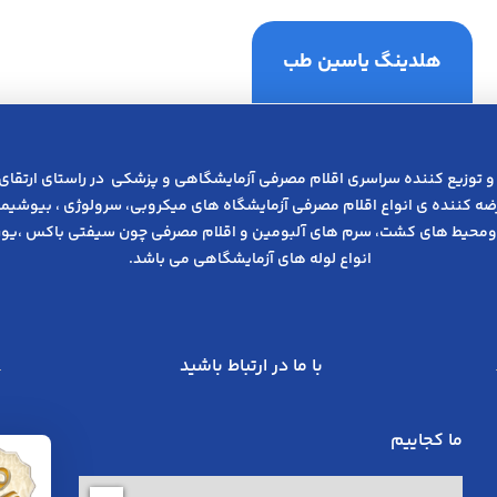
هلدینگ یاسین طب
و توزیع کننده سراسری اقلام مصرفی آزمایشگاهی و پزشکی در راﺳﺘﺎی ارﺗﻘﺎی
عرضه کننده ی انواع اﻗﻼم مصرفی آزﻣﺎﯾﺸﮕﺎه های میکروبی، ﺳﺮوﻟﻮژی ، ﺑﯿﻮﺷﯿﻤﯽ
ومحیط های کشت، سرم های آلبومین و اقلام مصرفی چون سیفتی باکس ،یوری
انواع لوله های آزمایشگاهی می باشد.
با ما در ارتباط باشید
ما کجاییم