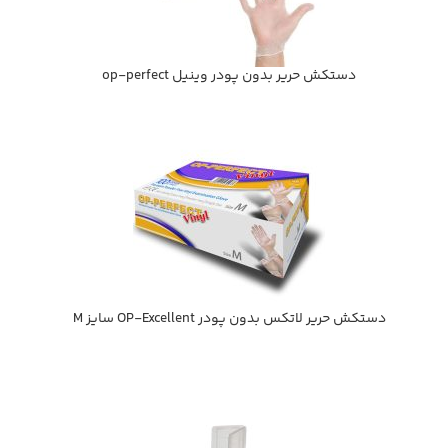
دستكش حرير بدون پودر وینیل op-perfect
دستكش حرير لاتكس بدون پودر OP-Excellent سايز M