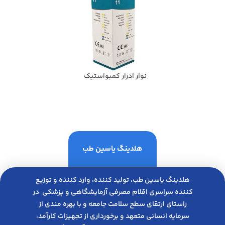
نوار ادرار کمبواستیک
هلدینگ یاسین طب
هلدینگ یاسین طب، تولید کننده، وارد کننده و توزیع
کننده سراسری اقلام مصرفی آزمایشگاهی و پزشکی در
راﺳﺘﺎی ارﺗﻘﺎی ﺳﻄﺢ ﺳﻼﻣﺖ ﺟﺎﻣﻌﻪ و ﺑﺎ ﺑﻬﺮه ﻣﻨﺪی از
ﺳﺮﻣﺎﯾﻪ انسانی متعهد و ﺑﺮﺧﻮرداری از ﺗﺠﻬﯿﺰات ﮐﺎرآﻣﺪ،