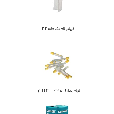
فولدر لام تك خانه PIP
لوله ژلدار SST 100*13 5ml آوا