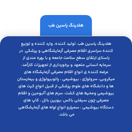
هلدینگ یاسین طب
هلدینگ یاسین طب، تولید کننده، وارد کننده و توزیع
کننده سراسری اقلام مصرفی آزمایشگاهی و پزشکی در
راﺳﺘﺎی ارﺗﻘﺎی ﺳﻄﺢ ﺳﻼﻣﺖ ﺟﺎﻣﻌﻪ و ﺑﺎ ﺑﻬﺮه ﻣﻨﺪی از
ﺳﺮﻣﺎﯾﻪ انسانی متعهد و ﺑﺮﺧﻮرداری از ﺗﺠﻬﯿﺰات ﮐﺎرآﻣﺪ،
عرضه کننده ی انواع اﻗﻼم مصرفی آزﻣﺎﯾﺸﮕﺎه های
میکروبی، ﺳﺮوﻟﻮژی ، ﺑﯿﻮﺷﯿﻤﯽ ، پاتوبیولوژی و بیمارستان
ها و دانشگاه های علوم پزشکی از قبیل انواع کیت های
بیوشیمی ومحیط های کشت، سرم های آلبومین و اقلام
مصرفی چون سیفتی باکس ،یورین باتل ، کاپ های
دستگاه بیوشیمی ، سمپلرو انواع لوله های آزمایشگاهی
می باشد.