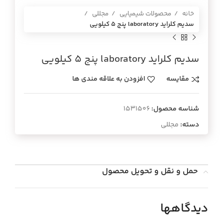
خانه
محصولات شیمیایی
مجللی
سديم كلرايد laboratory پنج 5 كيلويي
سديم كلرايد laboratory پنج 5 كيلويي
مقایسه
افزودن به علاقه مندی ها
شناسه محصول:
1531506
دسته:
مجللی
حمل و نقل و تحویل محصول
دیدگاهها