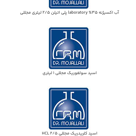
آب اكسيژنه 35% laboratory پلي اتيلن 2/5 ليتري مجللي
اسيد سولفوريك مجللي 1 ليتري
اسيد كلريدريك مجللي HCL 2/5