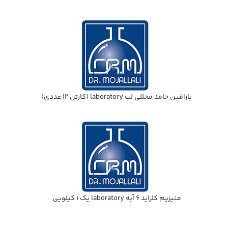
پارافين جامد مجللي لب laboratory (كارتن 12 عددي)
منيزيم كلرايد 6 آبه laboratory يك 1 كيلويي