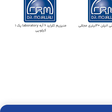
منيزيم كلرايد 6 آبه laboratory يك 1
كيلويي