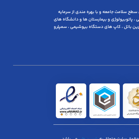
 ﺳﻄﺢ ﺳﻼﻣﺖ ﺟﺎﻣﻌﻪ و ﺑﺎ ﺑﻬﺮه ﻣﻨﺪی از ﺳﺮﻣﺎﯾﻪ
 ، پاتوبیولوژی و بیمارستان ها و دانشگاه های
ن باتل ، کاپ های دستگاه بیوشیمی ، سمپلرو
حقوق سایت متعلق به
یاسین طب
می باشد.