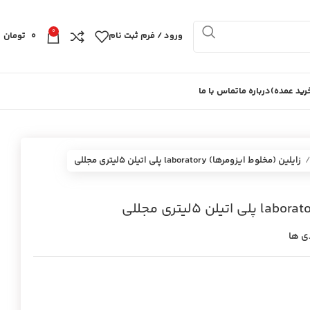
0
ورود / فرم ثبت نام
0
تومان
ید عمده)
درباره ما
تماس با ما
زايلين (مخلوط ايزومرها) laboratory پلي اتيلن 5ليتري مجللي
ی ها