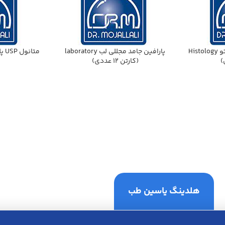
پارافين جامد مجللي هيستو Histology
پارافين جامد مجللي لب laboratory
متانول USP پلي اتيلن 20ليتري مجللي
(كارتن 12 عددي)
هلدینگ یاسین طب