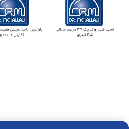
اسيد هيدروكلريك 37 درصد مجللي
2.5 ليتري
(كارتن 12 عددي)