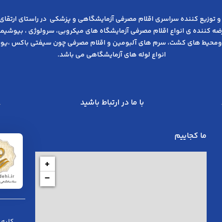
و توزیع کننده سراسری اقلام مصرفی آزمایشگاهی و پزشکی در راﺳﺘﺎی ارﺗﻘﺎی
عرضه کننده ی انواع اﻗﻼم مصرفی آزﻣﺎﯾﺸﮕﺎه های میکروبی، ﺳﺮوﻟﻮژی ، ﺑﯿﻮﺷﯿﻤﯽ
ومحیط های کشت، سرم های آلبومین و اقلام مصرفی چون سیفتی باکس ،یوری
انواع لوله های آزمایشگاهی می باشد.
با ما در ارتباط باشید
ما کجاییم
+
−
کلیه 