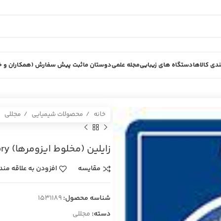
دی کالاها
دستگاه های زیبایی
مجله علمی
دوستان ما
ثبت پیش سفارش (همکاران و خر
خانه
محصولات شیمیایی
مجللی
زايلين (مخلوط ايزومرها) laboratory پلي اتيلن 5ليتري مجللي
مقایسه
افزودن به علاقه مند
شناسه محصول:
1531189
دسته:
مجللی