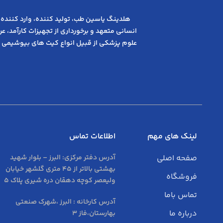
هلدینگ یاسین طب، تولید کننده، وارد کننده 
انسانی متعهد و ﺑﺮﺧﻮرداری از ﺗﺠﻬﯿﺰات ﮐﺎرآﻣﺪ، 
علوم پزشکی از قبیل انواع کیت های بیوشیمی 
لینک های مهم
اطلاعات تماس
صفحه اصلی
آدرس دفتر مرکزی:
البرز – بلوار شهید
بهشتی بالاتر از 45 متری گلشهر خیابان
فروشگاه
ولیعصر کوچه دهقان دره شیری پلاک 5
تماس باما
آدرس کارخانه : البرز ،شهرک صنعتی
درباره ما
بهارستان،فاز 3