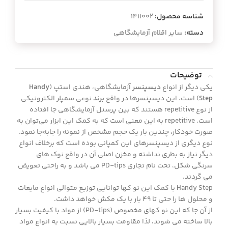
شناسه محصول:
1411002
دسته:
سایر اقلام آزمایشگاهی
توضیحات
یکی دیگر از انواع
دیسپنسر
آزمایشگاهی، هندی استپ (
Handy
Step
) است. این دیسپنسرها در واقع
برند
نوعی سمپلر الکترونیکی
از نوع repetitive هستند که بین پرسنل آزمایشگاهی جا افتاده
است. repetitive به این معنی است که به کمک این ابزار می‌توان به
صورت خودکار، چندین بار یک حجم مشخص از نمونه را جابه‌جا نمود.
نوع دیگری از دیسپنسرهای این کمپانی بوده است که برخلاف انواع
دیگر نیاز به بطری نداشته و مخزن اصلی آن در واقع نوک های
سرنگی شکل، تحت نام تجاری PD-tips می باشد و به راحتی تعویض
می گردند.
Handy Step با کمک این نو کها توانایی توزیع متوالی انواع مایعات
و محلول ها را حتی تا 49 بار با یک مکش خواهد داشت.
از آن جا که این نو کهای مخصوص (PD-tips) از مواد با کیفیت بسیار
بالا ساخته می شوند، لذا مقاومت بسیار بالایی نسبت به انواع مواد