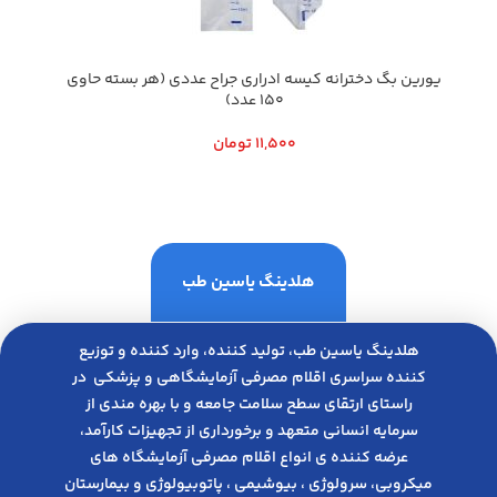
يورين بگ دخترانه كيسه ادراري جراح عددي (هر بسته حاوي
150 عدد)
11,500
تومان
هلدینگ یاسین طب
هلدینگ یاسین طب، تولید کننده، وارد کننده و توزیع
کننده سراسری اقلام مصرفی آزمایشگاهی و پزشکی در
راﺳﺘﺎی ارﺗﻘﺎی ﺳﻄﺢ ﺳﻼﻣﺖ ﺟﺎﻣﻌﻪ و ﺑﺎ ﺑﻬﺮه ﻣﻨﺪی از
ﺳﺮﻣﺎﯾﻪ انسانی متعهد و ﺑﺮﺧﻮرداری از ﺗﺠﻬﯿﺰات ﮐﺎرآﻣﺪ،
عرضه کننده ی انواع اﻗﻼم مصرفی آزﻣﺎﯾﺸﮕﺎه های
میکروبی، ﺳﺮوﻟﻮژی ، ﺑﯿﻮﺷﯿﻤﯽ ، پاتوبیولوژی و بیمارستان