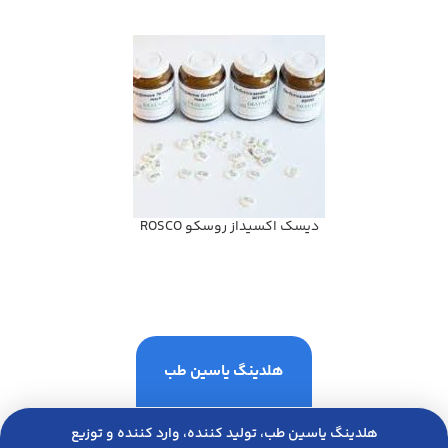
ديسك اكسيداز روسكو ROSCO
هلدینگ یاسین طب
هلدینگ یاسین طب، تولید کننده، وارد کننده و توزیع