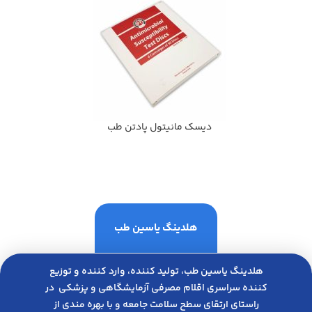
ديسك مانيتول پادتن طب
هلدینگ یاسین طب
هلدینگ یاسین طب، تولید کننده، وارد کننده و توزیع
کننده سراسری اقلام مصرفی آزمایشگاهی و پزشکی در
راﺳﺘﺎی ارﺗﻘﺎی ﺳﻄﺢ ﺳﻼﻣﺖ ﺟﺎﻣﻌﻪ و ﺑﺎ ﺑﻬﺮه ﻣﻨﺪی از