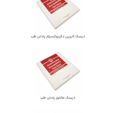
ديسك لايزين دكربوكسيلاز پادتن طب
ديسك مالتوز پادتن طب