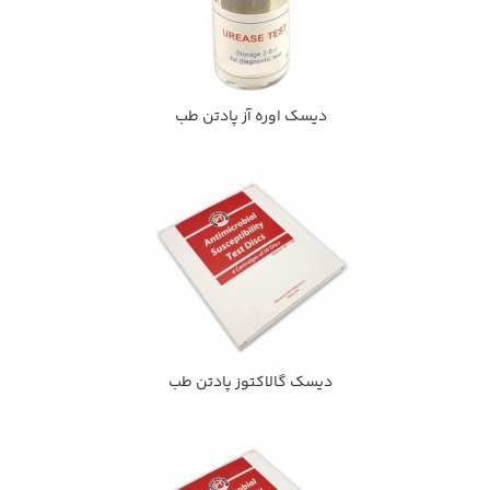
ديسك اوره آز پادتن طب
ديسك گالاكتوز پادتن طب