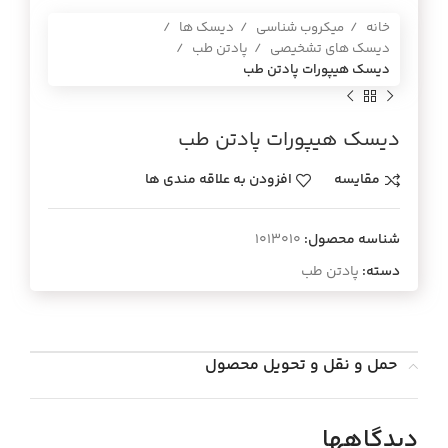
خانه
میکروب شناسی
دیسک ها
دیسک های تشخیصی
پادتن طب
ديسك هيپورات پادتن طب
ديسك هيپورات پادتن طب
مقایسه
افزودن به علاقه مندی ها
شناسه محصول:
1013010
دسته:
پادتن طب
حمل و نقل و تحویل محصول
دیدگاهها