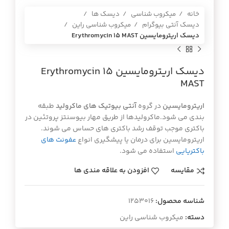
خانه
میکروب شناسی
دیسک ها
دیسک آنتی بیوگرام
میکروب شناسی راین
ديسك اريترومايسين Erythromycin 15 MAST
ديسك اريترومايسين Erythromycin 15
MAST
اریترومایسین
در گروه
آنتی بیوتیک های ماکرولید
طبقه
بندی می شود.ماکرولیدها از طریق مهار بیوسنتز پروتئین در
باکتری موجب توقف رشد باکتری های حساس می شوند.
اریترومایسین برای درمان یا پیشگیری انواع
عفونت های
باکتریایی
استفاده می شود.
مقایسه
افزودن به علاقه مندی ها
شناسه محصول:
1253016
دسته:
میکروب شناسی راین