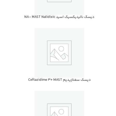
ديسك نالیدیکسیک اسید NA- MAST Nalidixic
ديسك سفتازيديم Ceftazidime 30 MAST