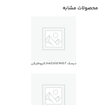
محصولات مشابه
ديسك LineZolid MASTليوفليكن