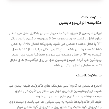
توضیحات
مکانیسم اثر اریترومایسین
اریترومایسین
از طریق نفوذ به دیوار سلولی باکتری عمل می کند و
بطور قابل برگشت به زیرمجموعه 50 S ریبوزوم باکتری یا درنزدیکی
“P” یا محل دهنده متصل می شود بطوریکه اتصال tRNA به محل
دهنده مسدود می باشد. مانع تغییر مکان پپتیدها از “A” یا محل
گیرنده به “P” یا محل دهنده می شود و متعاقبا سبب مهار سنتز
پروتئین می گردد.
اریترومایسین
تنها بر روی ارگانیسم های دارای
تقسیم سلولی فعال موثر می باشد.
فارماکودینامیک
اریترومایسین
در گروه
آنتی بیوتیک های ماکرولید
طبقه بندی می
شود. اریترومایسین از طریق مهار بیوسنتز پروتئین در باکتری
موجب توقف رشد باکتری های حساس می شوند.
طیف اثر ماکرولیدها شبیه به پنی سیلین ها می باشد و بیشتر روی
باکتریهای گرم مثبت و تا حدی روی باکتریهای گرم منفی موثر