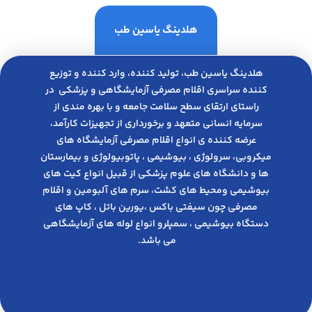
هلدینگ یاسین طب
هلدینگ یاسین طب، تولید کننده، وارد کننده و توزیع
کننده سراسری اقلام مصرفی آزمایشگاهی و پزشکی در
راﺳﺘﺎی ارﺗﻘﺎی ﺳﻄﺢ ﺳﻼﻣﺖ ﺟﺎﻣﻌﻪ و ﺑﺎ ﺑﻬﺮه ﻣﻨﺪی از
ﺳﺮﻣﺎﯾﻪ انسانی متعهد و ﺑﺮﺧﻮرداری از ﺗﺠﻬﯿﺰات ﮐﺎرآﻣﺪ،
عرضه کننده ی انواع اﻗﻼم مصرفی آزﻣﺎﯾﺸﮕﺎه های
میکروبی، ﺳﺮوﻟﻮژی ، ﺑﯿﻮﺷﯿﻤﯽ ، پاتوبیولوژی و بیمارستان
ها و دانشگاه های علوم پزشکی از قبیل انواع کیت های
بیوشیمی ومحیط های کشت، سرم های آلبومین و اقلام
مصرفی چون سیفتی باکس ،یورین باتل ، کاپ های
دستگاه بیوشیمی ، سمپلرو انواع لوله های آزمایشگاهی
می باشد.