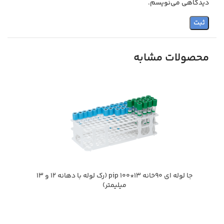
دیدگاهی می‌نویسم.
محصولات مشابه
جا لوله اي 90خانه 13*100 pip (رك لوله با دهانه 12 و 13
ميليمتر)