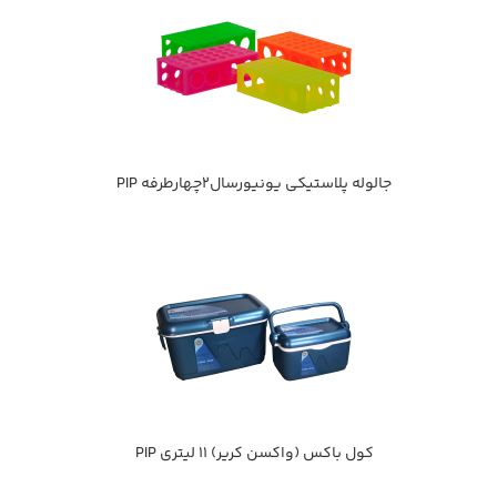
جالوله پلاستيكي يونيورسال2چهارطرفه PIP
كول باكس (واکسن کریر) 11 ليتري PIP