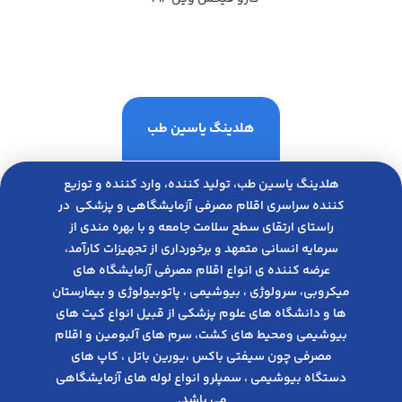
هلدینگ یاسین طب
هلدینگ یاسین طب، تولید کننده، وارد کننده و توزیع
کننده سراسری اقلام مصرفی آزمایشگاهی و پزشکی در
راﺳﺘﺎی ارﺗﻘﺎی ﺳﻄﺢ ﺳﻼﻣﺖ ﺟﺎﻣﻌﻪ و ﺑﺎ ﺑﻬﺮه ﻣﻨﺪی از
ﺳﺮﻣﺎﯾﻪ انسانی متعهد و ﺑﺮﺧﻮرداری از ﺗﺠﻬﯿﺰات ﮐﺎرآﻣﺪ،
عرضه کننده ی انواع اﻗﻼم مصرفی آزﻣﺎﯾﺸﮕﺎه های
میکروبی، ﺳﺮوﻟﻮژی ، ﺑﯿﻮﺷﯿﻤﯽ ، پاتوبیولوژی و بیمارستان
ها و دانشگاه های علوم پزشکی از قبیل انواع کیت های
بیوشیمی ومحیط های کشت، سرم های آلبومین و اقلام
مصرفی چون سیفتی باکس ،یورین باتل ، کاپ های
دستگاه بیوشیمی ، سمپلرو انواع لوله های آزمایشگاهی
می باشد.