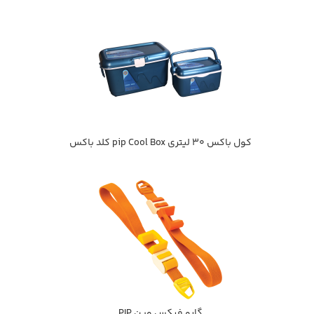
كول باكس 30 ليتري pip Cool Box كلد باكس
گارو فيكس وين PIP