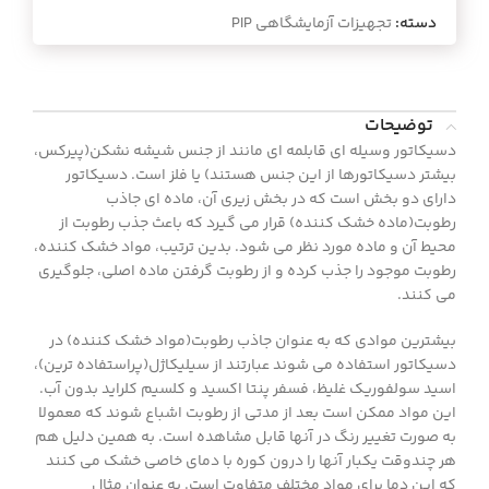
دسته:
تجهیزات آزمایشگاهی PIP
توضیحات
دسیکاتور وسیله ای قابلمه ای مانند از جنس شیشه نشکن(پیرکس،
بیشتر دسیکاتورها از این جنس هستند) یا فلز است. دسیکاتور
دارای دو بخش است که در بخش زیری آن، ماده ای جاذب
رطوبت(ماده خشک کننده) قرار می گیرد که باعث جذب رطوبت از
محیط آن و ماده مورد نظر می شود. بدین ترتیب، مواد خشک کننده،
رطوبت موجود را جذب کرده و از رطوبت گرفتن ماده اصلی، جلوگیری
می کنند.
بیشترین موادی که به عنوان جاذب رطوبت(مواد خشک کننده) در
دسیکاتور استفاده می شوند عبارتند از سیلیکاژل(پراستفاده ترین)،
اسید سولفوریک غلیظ، فسفر پنتا اکسید و کلسیم کلراید بدون آب.
این مواد ممکن است بعد از مدتی از رطوبت اشباع شوند که معمولا
به صورت تغییر رنگ در آنها قابل مشاهده است. به همین دلیل هم
هر چندوقت یکبار آنها را درون کوره با دمای خاصی خشک می کنند
که این دما برای مواد مختلف متفاوت است. به عنوان مثال