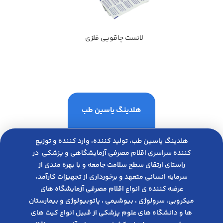
لانست چاقویی فلزی
هلدینگ یاسین طب
هلدینگ یاسین طب، تولید کننده، وارد کننده و توزیع
کننده سراسری اقلام مصرفی آزمایشگاهی و پزشکی در
راﺳﺘﺎی ارﺗﻘﺎی ﺳﻄﺢ ﺳﻼﻣﺖ ﺟﺎﻣﻌﻪ و ﺑﺎ ﺑﻬﺮه ﻣﻨﺪی از
ﺳﺮﻣﺎﯾﻪ انسانی متعهد و ﺑﺮﺧﻮرداری از ﺗﺠﻬﯿﺰات ﮐﺎرآﻣﺪ،
عرضه کننده ی انواع اﻗﻼم مصرفی آزﻣﺎﯾﺸﮕﺎه های
میکروبی، ﺳﺮوﻟﻮژی ، ﺑﯿﻮﺷﯿﻤﯽ ، پاتوبیولوژی و بیمارستان
ها و دانشگاه های علوم پزشکی از قبیل انواع کیت های