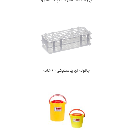
پی پت سدیمان ESR پیت ماکرو
جالوله ای پلاستیکی 60 خانه