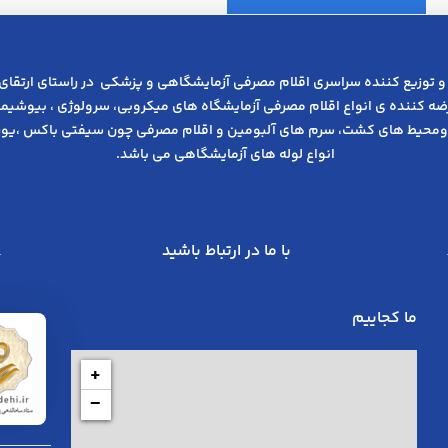
و توزیع کننده سراسری اقلام مصرفی آزمایشگاهی و پزشکی در راﺳﺘﺎی ارﺗﻘﺎی
عرضه کننده ی انواع اﻗﻼم مصرفی آزﻣﺎﯾﺸﮕﺎه های میکروبی، ﺳﺮوﻟﻮژی ، ﺑﯿﻮﺷﯿﻤﯽ
ومحیط های کشت، سرم های آلبومین و اقلام مصرفی چون سیفتی باکس ،یوری
انواع لوله های آزمایشگاهی می باشد.
با ما در ارتباط باشید
ما کجاییم
+
−