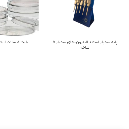
پايه سمپلر استند لابترون-جاي سمپلر 5
پليت 8 سانت لابترون
شاخه