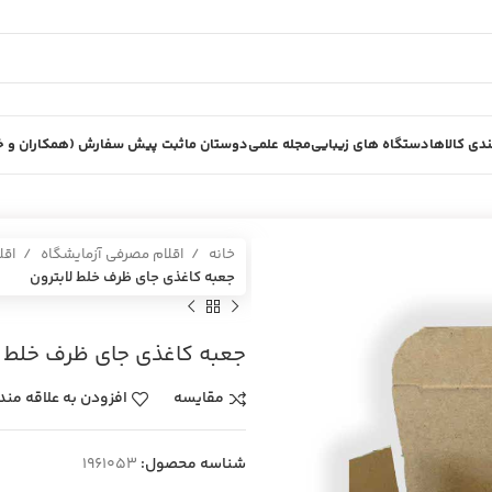
دی کالاها
دستگاه های زیبایی
مجله علمی
دوستان ما
ثبت پیش سفارش (همکاران و خر
خانه
اقلام مصرفی آزمایشگاه
اقل
جعبه كاغذي جاي ظرف خلط لابترون
جعبه كاغذي جاي ظرف خلط ل
مقایسه
افزودن به علاقه مند
شناسه محصول:
1961053