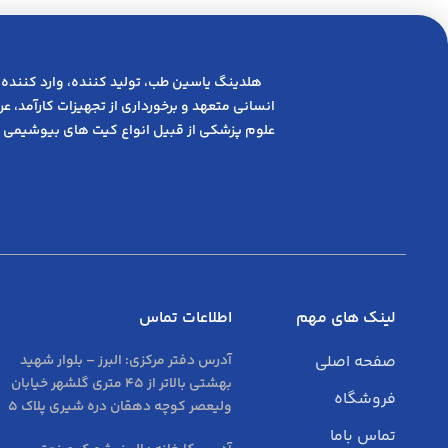
هلدینگ یاسین طب، تولید کننده، وارد کننده 
انسانی متعهد و ﺑﺮﺧﻮرداری از ﺗﺠﻬﯿﺰات ﮐﺎرآﻣﺪ، 
علوم پزشکی از قبیل انواع کیت های بیوشیمی 
لینک های مهم
اطلاعات تماس
صفحه اصلی
آدرس دفتر مرکزی:
البرز – بلوار شهید
بهشتی بالاتر از 45 متری گلشهر خیابان
فروشگاه
ولیعصر کوچه دهقان دره شیری پلاک 5
تماس باما