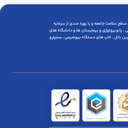
 ﺳﻄﺢ ﺳﻼﻣﺖ ﺟﺎﻣﻌﻪ و ﺑﺎ ﺑﻬﺮه ﻣﻨﺪی از ﺳﺮﻣﺎﯾﻪ
 ، پاتوبیولوژی و بیمارستان ها و دانشگاه های
ن باتل ، کاپ های دستگاه بیوشیمی ، سمپلرو