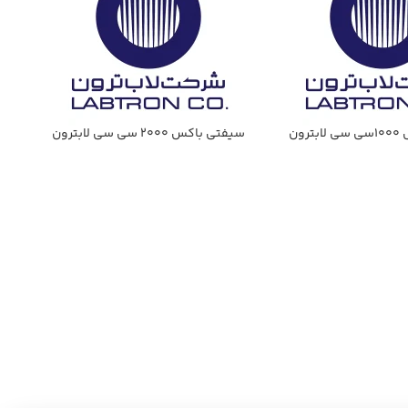
ون
سیفتي باكس 2000 سي سي لابترون