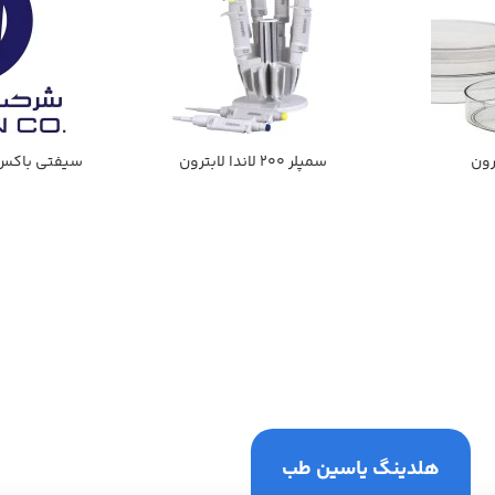
سمپلر 200 لاندا لابترون
سیفتي باكس 1000سي سي لابتر
هلدینگ یاسین طب