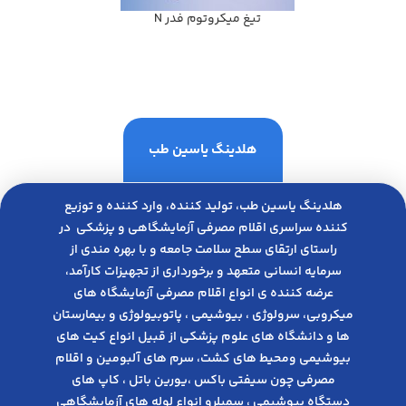
تيغ ميكروتوم فدر N
هلدینگ یاسین طب
هلدینگ یاسین طب، تولید کننده، وارد کننده و توزیع
کننده سراسری اقلام مصرفی آزمایشگاهی و پزشکی در
راﺳﺘﺎی ارﺗﻘﺎی ﺳﻄﺢ ﺳﻼﻣﺖ ﺟﺎﻣﻌﻪ و ﺑﺎ ﺑﻬﺮه ﻣﻨﺪی از
ﺳﺮﻣﺎﯾﻪ انسانی متعهد و ﺑﺮﺧﻮرداری از ﺗﺠﻬﯿﺰات ﮐﺎرآﻣﺪ،
عرضه کننده ی انواع اﻗﻼم مصرفی آزﻣﺎﯾﺸﮕﺎه های
میکروبی، ﺳﺮوﻟﻮژی ، ﺑﯿﻮﺷﯿﻤﯽ ، پاتوبیولوژی و بیمارستان
ها و دانشگاه های علوم پزشکی از قبیل انواع کیت های
بیوشیمی ومحیط های کشت، سرم های آلبومین و اقلام
مصرفی چون سیفتی باکس ،یورین باتل ، کاپ های
دستگاه بیوشیمی ، سمپلرو انواع لوله های آزمایشگاهی