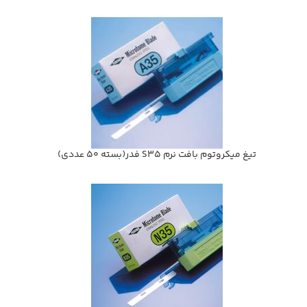
تيغ ميكروتوم بافت نرم S35 فدر(بسته 50 عددي)