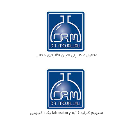
متانول USP پلي اتيلن 20ليتري مجللي
منيزيم كلرايد 6 آبه laboratory يك 1 كيلويي