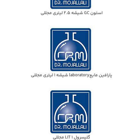
استون GC شيشه 2.5 ليتري مجللي
پارافين مايعlaboratory شيشه 1 ليتري مجللي
گليسرول 1 LIT مجللي