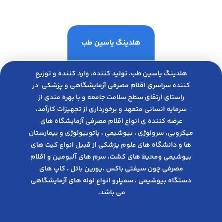
هلدینگ یاسین طب
هلدینگ یاسین طب، تولید کننده، وارد کننده و توزیع
کننده سراسری اقلام مصرفی آزمایشگاهی و پزشکی در
راﺳﺘﺎی ارﺗﻘﺎی ﺳﻄﺢ ﺳﻼﻣﺖ ﺟﺎﻣﻌﻪ و ﺑﺎ ﺑﻬﺮه ﻣﻨﺪی از
ﺳﺮﻣﺎﯾﻪ انسانی متعهد و ﺑﺮﺧﻮرداری از ﺗﺠﻬﯿﺰات ﮐﺎرآﻣﺪ،
عرضه کننده ی انواع اﻗﻼم مصرفی آزﻣﺎﯾﺸﮕﺎه های
میکروبی، ﺳﺮوﻟﻮژی ، ﺑﯿﻮﺷﯿﻤﯽ ، پاتوبیولوژی و بیمارستان
ها و دانشگاه های علوم پزشکی از قبیل انواع کیت های
بیوشیمی ومحیط های کشت، سرم های آلبومین و اقلام
مصرفی چون سیفتی باکس ،یورین باتل ، کاپ های
دستگاه بیوشیمی ، سمپلرو انواع لوله های آزمایشگاهی
می باشد.