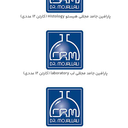
پارافين جامد مجللي هيستو Histology (كارتن 12 عددي)
پارافين جامد مجللي لب laboratory (كارتن 12 عددي)