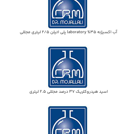
آب اكسيژنه 35% laboratory پلي اتيلن 2/5 ليتري مجللي
اسيد هيدروكلريك 37 درصد مجللي 2.5 ليتري