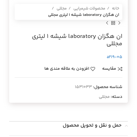
خانه
محصولات شیمیایی
مجللی
ان هگزان laboratory شيشه 1 ليتري مجللي
ان هگزان laboratory شيشه 1 ليتري
مجللي
a219-05
مقایسه
افزودن به علاقه مندی ها
شناسه محصول:
1531033
دسته:
مجللی
حمل و نقل و تحویل محصول