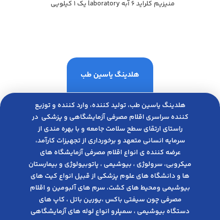
منيزيم كلرايد 6 آبه laboratory يك 1 كيلويي
هلدینگ یاسین طب
هلدینگ یاسین طب، تولید کننده، وارد کننده و توزیع
کننده سراسری اقلام مصرفی آزمایشگاهی و پزشکی در
راﺳﺘﺎی ارﺗﻘﺎی ﺳﻄﺢ ﺳﻼﻣﺖ ﺟﺎﻣﻌﻪ و ﺑﺎ ﺑﻬﺮه ﻣﻨﺪی از
ﺳﺮﻣﺎﯾﻪ انسانی متعهد و ﺑﺮﺧﻮرداری از ﺗﺠﻬﯿﺰات ﮐﺎرآﻣﺪ،
عرضه کننده ی انواع اﻗﻼم مصرفی آزﻣﺎﯾﺸﮕﺎه های
میکروبی، ﺳﺮوﻟﻮژی ، ﺑﯿﻮﺷﯿﻤﯽ ، پاتوبیولوژی و بیمارستان
ها و دانشگاه های علوم پزشکی از قبیل انواع کیت های
بیوشیمی ومحیط های کشت، سرم های آلبومین و اقلام
مصرفی چون سیفتی باکس ،یورین باتل ، کاپ های
دستگاه بیوشیمی ، سمپلرو انواع لوله های آزمایشگاهی