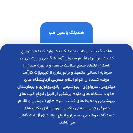
هلدینگ یاسین طب
هلدینگ یاسین طب، تولید کننده، وارد کننده و توزیع
کننده سراسری اقلام مصرفی آزمایشگاهی و پزشکی در
راﺳﺘﺎی ارﺗﻘﺎی ﺳﻄﺢ ﺳﻼﻣﺖ ﺟﺎﻣﻌﻪ و ﺑﺎ ﺑﻬﺮه ﻣﻨﺪی از
ﺳﺮﻣﺎﯾﻪ انسانی متعهد و ﺑﺮﺧﻮرداری از ﺗﺠﻬﯿﺰات ﮐﺎرآﻣﺪ،
عرضه کننده ی انواع اﻗﻼم مصرفی آزﻣﺎﯾﺸﮕﺎه های
میکروبی، ﺳﺮوﻟﻮژی ، ﺑﯿﻮﺷﯿﻤﯽ ، پاتوبیولوژی و بیمارستان
ها و دانشگاه های علوم پزشکی از قبیل انواع کیت های
بیوشیمی ومحیط های کشت، سرم های آلبومین و اقلام
مصرفی چون سیفتی باکس ،یورین باتل ، کاپ های
دستگاه بیوشیمی ، سمپلرو انواع لوله های آزمایشگاهی
می باشد.