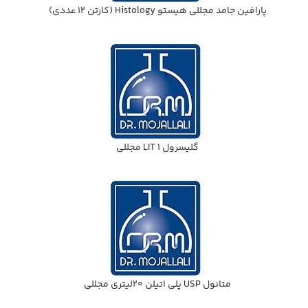
پارافين جامد مجللي هيستو Histology (كارتن 12 عددي)
گليسرول 1 LIT مجللي
متانول USP پلي اتيلن 20ليتري مجللي