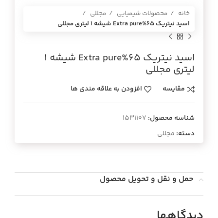
خانه
محصولات شیمیایی
مجللی
اسيد نيتريك 65%Extra pure شيشه 1 ليتري مجللي
اسيد نيتريك 65%Extra pure شيشه 1
ليتري مجللي
مقایسه
افزودن به علاقه مندی ها
شناسه محصول:
1531107
دسته:
مجللی
حمل و نقل و تحویل محصول
دیدگاهها