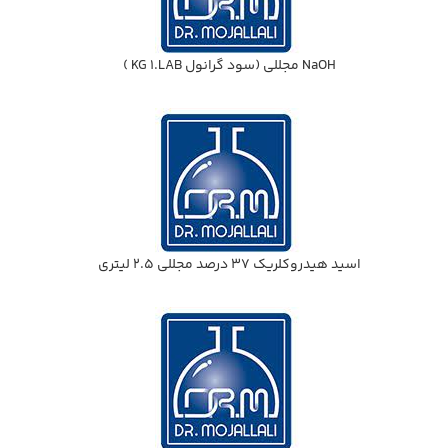
NaOH مجللي (سود گرانول KG 1.LAB )
اسيد هيدروكلريك 37 درصد مجللي 2.5 ليتري