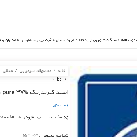
دی کالاها
دستگاه های زیبایی
مجله علمی
دوستان ما
ثبت پیش سفارش (همکاران و خر
خانه
محصولات شیمیایی
مجللی
اسيد كلريدريك Extra pure 37% پلي اتيلن 10 ليتري مجللي
a202-06
مقایسه
افزودن به علاقه مند
شناسه محصول:
1531069