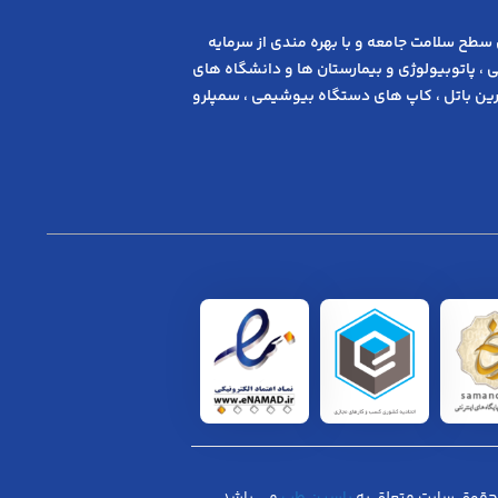
 ﺳﻄﺢ ﺳﻼﻣﺖ ﺟﺎﻣﻌﻪ و ﺑﺎ ﺑﻬﺮه ﻣﻨﺪی از ﺳﺮﻣﺎﯾﻪ
 ، پاتوبیولوژی و بیمارستان ها و دانشگاه های
ن باتل ، کاپ های دستگاه بیوشیمی ، سمپلرو
حقوق سایت متعلق به
یاسین طب
می باشد.