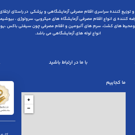
و توزیع کننده سراسری اقلام مصرفی آزمایشگاهی و پزشکی در راﺳﺘﺎی ارﺗﻘﺎی
عرضه کننده ی انواع اﻗﻼم مصرفی آزﻣﺎﯾﺸﮕﺎه های میکروبی، ﺳﺮوﻟﻮژی ، ﺑﯿﻮﺷﯿﻤﯽ
ومحیط های کشت، سرم های آلبومین و اقلام مصرفی چون سیفتی باکس ،یوری
انواع لوله های آزمایشگاهی می باشد.
با ما در ارتباط باشید
ما کجاییم
+
−
کلیه 