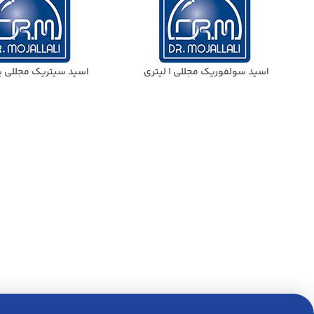
اسيد سولفوريك مجللي 1 ليتري
اسيد سيتريك مجللي ي