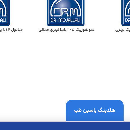
ك ليتري
سولفوريك Lab 2/5 ليتري مجللي
متانول USP پلي اتيلن 20ليتري مجللي
هلدینگ یاسین طب