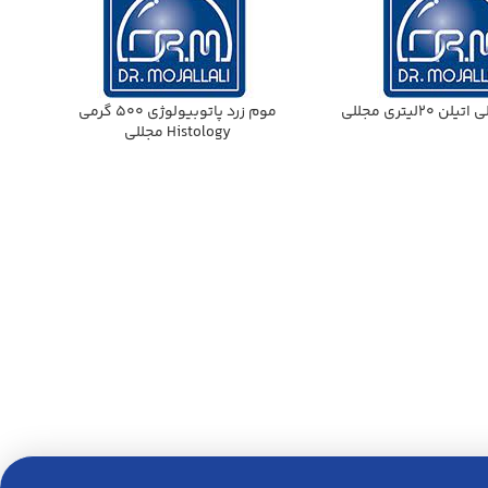
موم زرد پاتوبيولوژي 500 گرمي
Histology مجللي