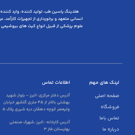
هلدینگ یاسین طب، تولید کننده، وارد کننده 
انسانی متعهد و ﺑﺮﺧﻮرداری از ﺗﺠﻬﯿﺰات ﮐﺎرآﻣﺪ، 
علوم پزشکی از قبیل انواع کیت های بیوشیمی 
لینک های مهم
اطلاعات تماس
صفحه اصلی
آدرس دفتر مرکزی:
البرز – بلوار شهید
بهشتی بالاتر از 45 متری گلشهر خیابان
فروشگاه
ولیعصر کوچه دهقان دره شیری پلاک 5
تماس باما
آدرس کارخانه : البرز ،شهرک صنعتی
درباره ما
بهارستان،فاز 3