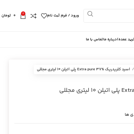
0
ورود / فرم ثبت نام
0
تومان
ید عمده)
درباره ما
تماس با ما
اسيد كلريدريك Extra pure 37% پلي اتيلن 10 ليتري مجللي
ی ها