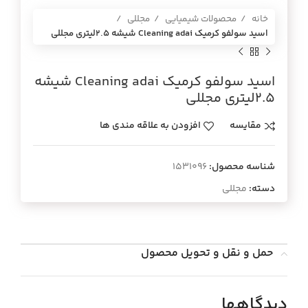
خانه
محصولات شیمیایی
مجللی
اسيد سولفو كرميك Cleaning adai شيشه 2.5ليتري مجللي
اسيد سولفو كرميك Cleaning adai شيشه
2.5ليتري مجللي
مقایسه
افزودن به علاقه مندی ها
شناسه محصول:
1531096
دسته:
مجللی
حمل و نقل و تحویل محصول
دیدگاهها