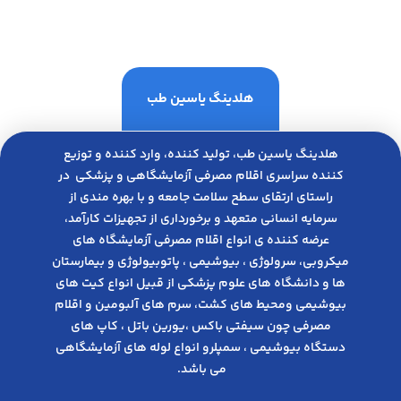
هلدینگ یاسین طب
هلدینگ یاسین طب، تولید کننده، وارد کننده و توزیع
کننده سراسری اقلام مصرفی آزمایشگاهی و پزشکی در
راﺳﺘﺎی ارﺗﻘﺎی ﺳﻄﺢ ﺳﻼﻣﺖ ﺟﺎﻣﻌﻪ و ﺑﺎ ﺑﻬﺮه ﻣﻨﺪی از
ﺳﺮﻣﺎﯾﻪ انسانی متعهد و ﺑﺮﺧﻮرداری از ﺗﺠﻬﯿﺰات ﮐﺎرآﻣﺪ،
عرضه کننده ی انواع اﻗﻼم مصرفی آزﻣﺎﯾﺸﮕﺎه های
میکروبی، ﺳﺮوﻟﻮژی ، ﺑﯿﻮﺷﯿﻤﯽ ، پاتوبیولوژی و بیمارستان
ها و دانشگاه های علوم پزشکی از قبیل انواع کیت های
بیوشیمی ومحیط های کشت، سرم های آلبومین و اقلام
مصرفی چون سیفتی باکس ،یورین باتل ، کاپ های
دستگاه بیوشیمی ، سمپلرو انواع لوله های آزمایشگاهی
می باشد.