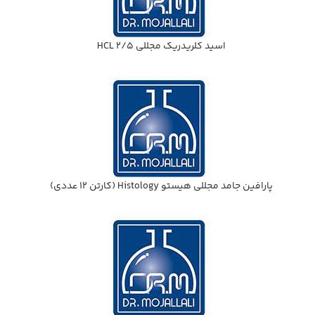
اسيد كلريدريك مجللي HCL 2/5
پارافين جامد مجللي هيستو Histology (كارتن 12 عددي)