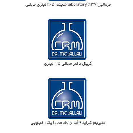
فرمالين 37% laboratory شيشه 2/5 ليتري مجللي
گزيلل دكتر مجللي 2.5 ليتري
منيزيم كلرايد 6 آبه laboratory يك 1 كيلويي