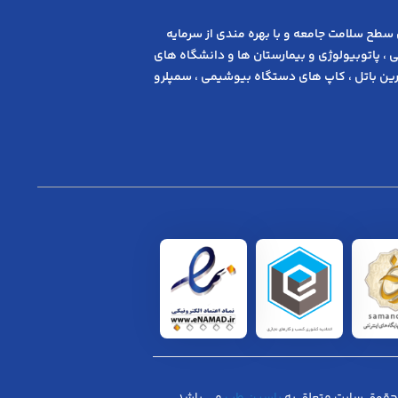
 ﺳﻄﺢ ﺳﻼﻣﺖ ﺟﺎﻣﻌﻪ و ﺑﺎ ﺑﻬﺮه ﻣﻨﺪی از ﺳﺮﻣﺎﯾﻪ
 ، پاتوبیولوژی و بیمارستان ها و دانشگاه های
ن باتل ، کاپ های دستگاه بیوشیمی ، سمپلرو
حقوق سایت متعلق به
یاسین طب
می باشد.