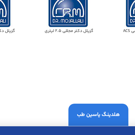
گزيلل دكتر مجللي 2.5 ليتري
گزيلل دكتر م
هلدینگ یاسین طب