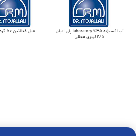
آب اكسيژنه 35% laboratory پلي اتيلن
فنل فتالئين 50 گرمي ACS
2/5 ليتري مجللي