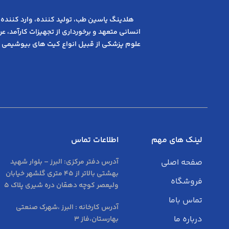
هلدینگ یاسین طب، تولید کننده، وارد کننده 
انسانی متعهد و ﺑﺮﺧﻮرداری از ﺗﺠﻬﯿﺰات ﮐﺎرآﻣﺪ، 
علوم پزشکی از قبیل انواع کیت های بیوشیمی 
لینک های مهم
اطلاعات تماس
صفحه اصلی
آدرس دفتر مرکزی:
البرز – بلوار شهید
بهشتی بالاتر از 45 متری گلشهر خیابان
فروشگاه
ولیعصر کوچه دهقان دره شیری پلاک 5
تماس باما
آدرس کارخانه : البرز ،شهرک صنعتی
درباره ما
بهارستان،فاز 3