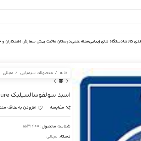
دی کالاها
دستگاه های زیبایی
مجله علمی
دوستان ما
ثبت پیش سفارش (همکاران و خر
خانه
محصولات شیمیایی
مجللی
اسيد سولفوسالسيليك Extra pure پنج 5 كيلويي
مقایسه
افزودن به علاقه مند
شناسه محصول:
1531400
دسته:
مجللی