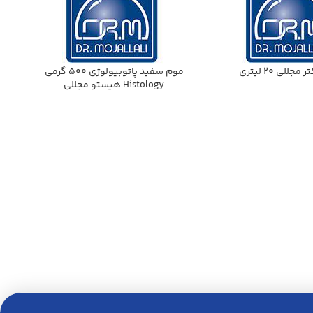
جللي 20 ليتري
موم سفيد پاتوبيولوژي 500 گرمي
Histology هيستو مجللي