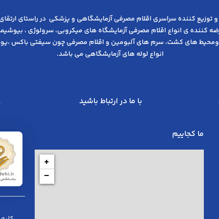
و توزیع کننده سراسری اقلام مصرفی آزمایشگاهی و پزشکی در راﺳﺘﺎی ارﺗﻘﺎی
عرضه کننده ی انواع اﻗﻼم مصرفی آزﻣﺎﯾﺸﮕﺎه های میکروبی، ﺳﺮوﻟﻮژی ، ﺑﯿﻮﺷﯿﻤﯽ
ومحیط های کشت، سرم های آلبومین و اقلام مصرفی چون سیفتی باکس ،یوری
انواع لوله های آزمایشگاهی می باشد.
با ما در ارتباط باشید
ما کجاییم
+
−
کلیه 