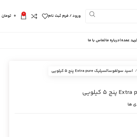
0
ورود / فرم ثبت نام
0
تومان
ید عمده)
درباره ما
تماس با ما
اسيد سولفوسالسيليك Extra pure پنج 5 كيلويي
ی ها