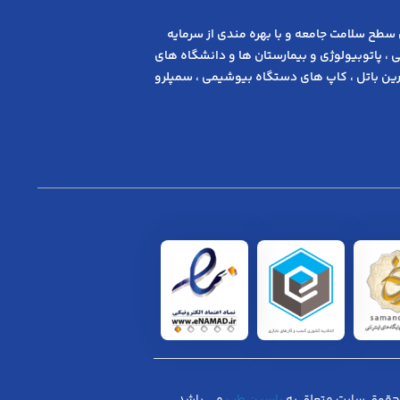
 ﺳﻄﺢ ﺳﻼﻣﺖ ﺟﺎﻣﻌﻪ و ﺑﺎ ﺑﻬﺮه ﻣﻨﺪی از ﺳﺮﻣﺎﯾﻪ
 ، پاتوبیولوژی و بیمارستان ها و دانشگاه های
ن باتل ، کاپ های دستگاه بیوشیمی ، سمپلرو
حقوق سایت متعلق به
یاسین طب
می باشد.