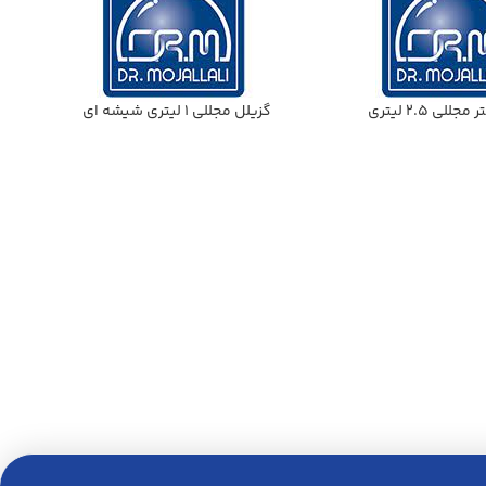
لي 2.5 ليتري
گزيلل مجللي 1 ليتري شيشه اي