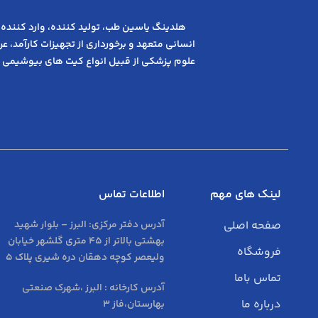
هلدینگ یاسین طب، تولید کننده، وارد کننده 
انسانی متعهد و ﺑﺮﺧﻮرداری از ﺗﺠﻬﯿﺰات ﮐﺎرآﻣﺪ، 
علوم پزشکی از قبیل انواع کیت های بیوشیمی 
لینک های مهم
اطلاعات تماس
صفحه اصلی
آدرس دفتر مرکزی:
البرز – بلوار شهید
بهشتی بالاتر از 45 متری گلشهر خیابان
فروشگاه
ولیعصر کوچه دهقان دره شیری پلاک 5
تماس باما
آدرس کارخانه : البرز ،شهرک صنعتی
درباره ما
بهارستان،فاز 3