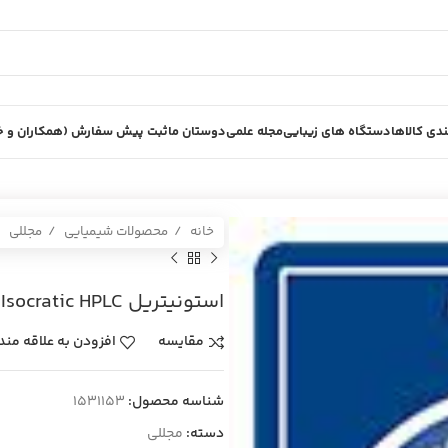
دی کالاها
دستگاه های زیبایی
مجله علمی
دوستان ما
ثبت پیش سفارش (همکاران و خر
خانه
محصولات شیمیایی
مجللی
استونيتريل Isocratic HPLC شيشه 2.5 ليتري مجللي
مقایسه
افزودن به علاقه مند
شناسه محصول:
1531153
دسته:
مجللی