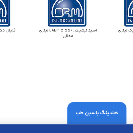
ك ليتري
اسيد نيتريك ./55 LAB 2.5 ليتري
گزيلل دكتر مجل
مجللي
هلدینگ یاسین طب