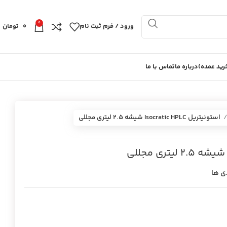
0
ورود / فرم ثبت نام
0
تومان
ید عمده)
درباره ما
تماس با ما
استونيتريل Isocratic HPLC شيشه 2.5 ليتري مجللي
ی ها