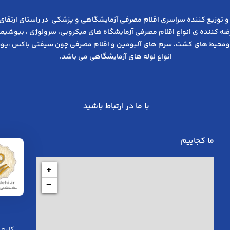
و توزیع کننده سراسری اقلام مصرفی آزمایشگاهی و پزشکی در راﺳﺘﺎی ارﺗﻘﺎی
عرضه کننده ی انواع اﻗﻼم مصرفی آزﻣﺎﯾﺸﮕﺎه های میکروبی، ﺳﺮوﻟﻮژی ، ﺑﯿﻮﺷﯿﻤﯽ
ومحیط های کشت، سرم های آلبومین و اقلام مصرفی چون سیفتی باکس ،یوری
انواع لوله های آزمایشگاهی می باشد.
با ما در ارتباط باشید
ما کجاییم
+
−
کلیه 