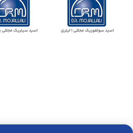
اسيد سولفوريك مجللي 1 ليتري
اسيد سيتريك مجللي ي