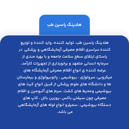
هلدینگ یاسین طب
هلدینگ یاسین طب، تولید کننده، وارد کننده و توزیع
کننده سراسری اقلام مصرفی آزمایشگاهی و پزشکی در
راﺳﺘﺎی ارﺗﻘﺎی ﺳﻄﺢ ﺳﻼﻣﺖ ﺟﺎﻣﻌﻪ و ﺑﺎ ﺑﻬﺮه ﻣﻨﺪی از
ﺳﺮﻣﺎﯾﻪ انسانی متعهد و ﺑﺮﺧﻮرداری از ﺗﺠﻬﯿﺰات ﮐﺎرآﻣﺪ،
عرضه کننده ی انواع اﻗﻼم مصرفی آزﻣﺎﯾﺸﮕﺎه های
میکروبی، ﺳﺮوﻟﻮژی ، ﺑﯿﻮﺷﯿﻤﯽ ، پاتوبیولوژی و بیمارستان
ها و دانشگاه های علوم پزشکی از قبیل انواع کیت های
بیوشیمی ومحیط های کشت، سرم های آلبومین و اقلام
مصرفی چون سیفتی باکس ،یورین باتل ، کاپ های
دستگاه بیوشیمی ، سمپلرو انواع لوله های آزمایشگاهی
می باشد.