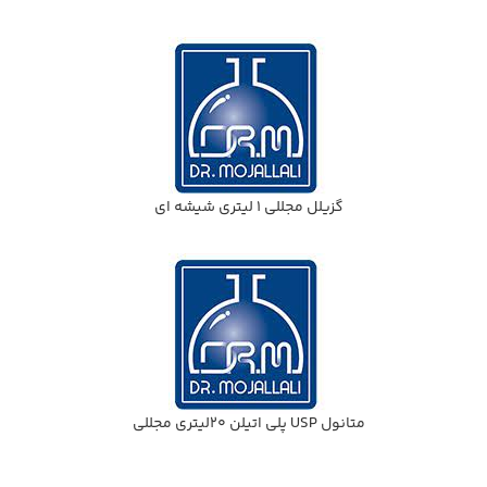
گزيلل مجللي 1 ليتري شيشه اي
متانول USP پلي اتيلن 20ليتري مجللي