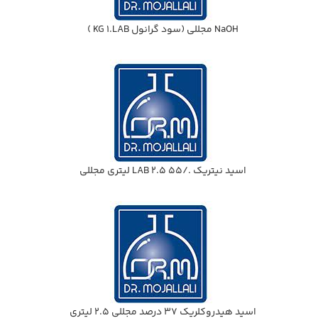
NaOH مجللي (سود گرانول KG 1.LAB )
اسيد نيتريك ./55 LAB 2.5 ليتري مجللي
اسيد هيدروكلريك 37 درصد مجللي 2.5 ليتري