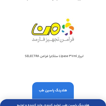
ليپاز Lipase 37ml سلكترا فرامن SELECTRA
هلدینگ یاسین طب
هلدینگ یاسین طب، تولید کننده، وارد کننده و توزیع