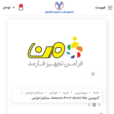
0
فهرست
0
تومان
برای بزرگنمایی کلیک کنید
خانه
بیوشیمی
کیت
فرامن
سلکترا فرامن
آلبومين Albomin 400T SELECTRA سلكترا فرامن