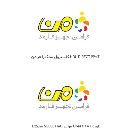
HDL DIRECT 220T كلسترول سلكترا فرامن
اوره Urea 400T فرامن SELECTRA سلكترا