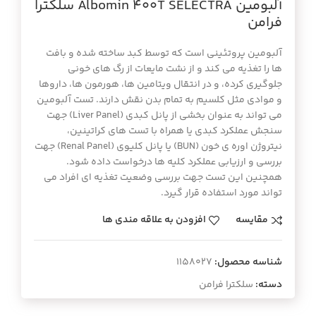
آلبومين Albomin 400T SELECTRA سلكترا
فرامن
آلبومین پروتئینی است که توسط کبد ساخته شده و بافت
ها را تغذیه می کند و از نشت مایعات از رگ های خونی
جلوگیری کرده، و در انتقال ویتامین ها، هورمون ها، داروها
و موادی مثل کلسیم به تمام بدن نقش دارند. تست آلبومین
می تواند به عنوان بخشی از پانل کبدی (Liver Panel) جهت
سنجش عملکرد کبدی یا همراه با تست های کراتینین،
نیتروژن اوره ی خون (BUN) یا پانل کلیوی (Renal Panel) جهت
بررسی و ارزیابی عملکرد کلیه ها درخواست داده شود.
همچنین این تست جهت بررسی وضعیت تغذیه ای افراد می
تواند مورد استفاده قرار گیرد.
مقایسه
افزودن به علاقه مندی ها
شناسه محصول:
1158027
دسته:
سلکترا فرامن