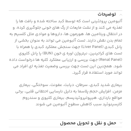
توضیحات
آلبومین پروتئینی است که توسط کبد ساخته شده و بافت ها را
تغذیه می کند و از نشت مایعات از رگ های خونی جلوگیری کرده، و
در انتقال ویتامین ها، هورمون ها، داروها و موادی مثل کلسیم به
تمام بدن نقش دارند. تست آلبومین می تواند به عنوان بخشی از
پانل کبدی (Liver Panel) جهت سنجش عملکرد کبدی یا همراه با
تست های کراتینین، نیتروژن اوره ی خون (BUN) یا پانل کلیوی
(Renal Panel) جهت بررسی و ارزیابی عملکرد کلیه ها درخواست داده
شود. همچنین این تست جهت بررسی وضعیت تغذیه ای افراد می
تواند مورد استفاده قرار گیرد.
بیماری شدید کبدی، سرطان، دیابت، عفونت، سوختگی، بیماری
مزمن، افزایش حجم پلاسما به دلیل نارسایی احتقانی قلبی، برخی
مواقع بارداری، هیپوتیروئیدیسم، بیماری کلیوی و سندروم
کارسینوئید سبب کاهش سطوح آلبومین می شوند
حمل و نقل و تحویل محصول