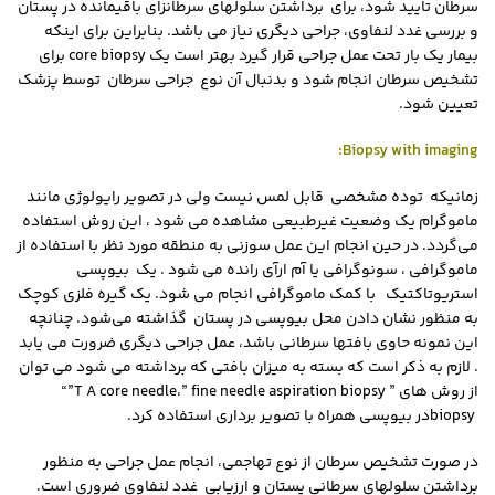
سرطان تایید شود،‌ برای برداشتن سلولهای سرطانزای باقیمانده در پستان
و بررسی غدد لنفاوی، جراحی دیگری نیاز می باشد. بنابراین برای اینکه
بیمار یک بار تحت عمل جراحی قرار گیرد بهتر است یک
core biopsy
برای
تشخیص سرطان انجام شود و بدنبال آن نوع جراحی سرطان توسط پزشک
تعیین شود.
:
Biopsy with imaging
زمانیکه توده مشخصی قابل لمس نیست ولی در تصویر رایولوژی مانند
ماموگرام یک وضعیت غیرطبیعی مشاهده می شود ، این روش استفاده
می‌گردد. در حین انجام این عمل سوزنی به منطقه مورد نظر با استفاده از
ماموگرافی ، سونوگرافی یا آم ارآی رانده می شود . یک بیوپسی
استریوتاکتیک با کمک ماموگرافی انجام می شود. یک گیره فلزی کوچک
به منظور نشان دادن محل بیوپسی در پستان گذاشته می‌شود. چنانچه
این نمونه حاوی بافتها سرطانی باشد، عمل جراحی دیگری ضرورت می یابد
. لازم به ذکر است که بسته به میزان بافتی که برداشته می شود می توان
از روش های
” fine needle aspiration biopsy ”
،
“”T A core needle
biopsy
در بیوپسی همراه با تصویر برداری استفاده کرد
.
در صورت تشخیص سرطان از نوع تهاجمی، انجام عمل جراحی به منظور
برداشتن سلولهای سرطانی پستان و ارزیابی غدد لنفاوی ضروری است.