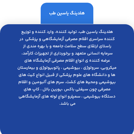
هلدینگ یاسین طب
هلدینگ یاسین طب، تولید کننده، وارد کننده و توزیع
کننده سراسری اقلام مصرفی آزمایشگاهی و پزشکی در
راﺳﺘﺎی ارﺗﻘﺎی ﺳﻄﺢ ﺳﻼﻣﺖ ﺟﺎﻣﻌﻪ و ﺑﺎ ﺑﻬﺮه ﻣﻨﺪی از
ﺳﺮﻣﺎﯾﻪ انسانی متعهد و ﺑﺮﺧﻮرداری از ﺗﺠﻬﯿﺰات ﮐﺎرآﻣﺪ،
عرضه کننده ی انواع اﻗﻼم مصرفی آزﻣﺎﯾﺸﮕﺎه های
میکروبی، ﺳﺮوﻟﻮژی ، ﺑﯿﻮﺷﯿﻤﯽ ، پاتوبیولوژی و بیمارستان
ها و دانشگاه های علوم پزشکی از قبیل انواع کیت های
بیوشیمی ومحیط های کشت، سرم های آلبومین و اقلام
مصرفی چون سیفتی باکس ،یورین باتل ، کاپ های
دستگاه بیوشیمی ، سمپلرو انواع لوله های آزمایشگاهی
می باشد.