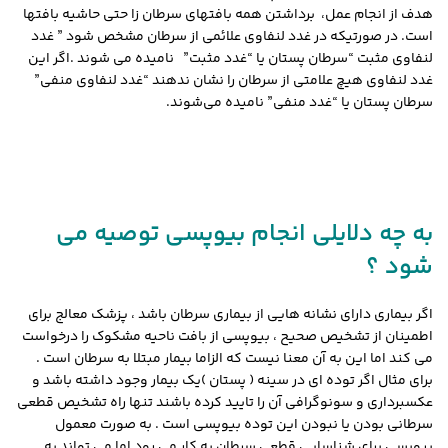
هدف از انجام عمل، برداشتن همه بافتهای سرطان زا حتی حاشیه بافتها
است. در صورتیکه در غدد لنفاوی علائمی از سرطان مشخص شود ” غدد
لنفاوی مثبت “سرطان پستان یا “غدد مثبت” نامیده می شوند .اگر این
غدد لنفاوی هیچ علامتی از سرطان را نشان ندهند “غدد لنفاوی منفی”
سرطان پستان یا “غدد منفی” نامیده می‌شوند
.
به چه دلایلی انجام بیوپسی توصیه می
شود ؟
اگر بیماری دارای نشانه هایی از بیماری سرطان باشد ، پزشک معالج برای
اطمینان از تشخیص صحیح ، بیوپسی از بافت ناحیه مشکوک را درخواست
می کند اما این به آن معنا نیست که الزاما بیمار مبتلا به سرطان است .
برای مثال اگر توده ای در سینه ( پستان )یک بیمار وجود داشته باشد و
عکسبرداری و سونوگرافی آن را تایید کرده باشند تنها راه تشخیص قطعی
سرطانی بودن یا نبودن این توده بیوپسی است . به صورت معمول
بیوپسی برای شناسایی قطعی سرطان به کار می رود اما می تواند به