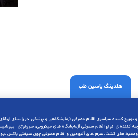
هلدینگ یاسین طب
و توزیع کننده سراسری اقلام مصرفی آزمایشگاهی و پزشکی در راﺳﺘﺎی ارﺗﻘﺎی
عرضه کننده ی انواع اﻗﻼم مصرفی آزﻣﺎﯾﺸﮕﺎه های میکروبی، ﺳﺮوﻟﻮژی ، ﺑﯿﻮﺷﯿﻤﯽ
ومحیط های کشت، سرم های آلبومین و اقلام مصرفی چون سیفتی باکس ،یوری