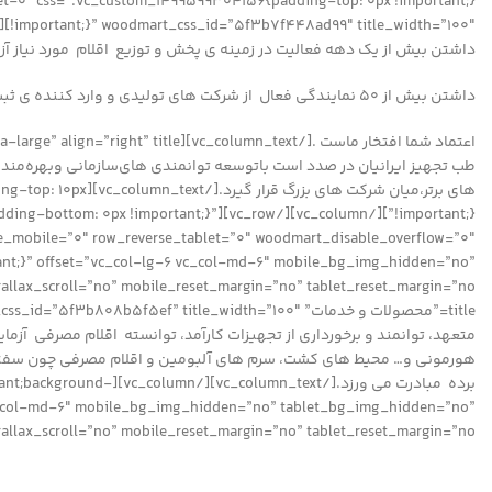
داشتن بیش از یک دهه فعالیت در زمینه ی پخش و توزیع اقلام مورد نیاز آزم
داشتن بیش از 50 نمایندگی فعال از شرکت های تولیدی و وارد کننده ی ثبت در سایت اداره تجهیزات پزشکی ، گواه بر تلاش مجموعه در راستای تامین نیازهای مراکز درمانی و آزمایشگاه های کشور است .
های برتر،میان شرک
ant;padding-bottom: 0px !important;}”
ant;}” offset=”vc_col-lg-6 vc_col-md-6″ mobile_bg_img_hidden=”no”
متعهد، ﺗﻮاﻧﻤﻨﺪ و ﺑﺮﺧﻮرداری از ﺗﺠﻬﯿﺰات ﮐﺎرآﻣﺪ، توانسته اﻗﻼم مصرفی آزﻣ
هورمونی و… محیط های کشت، سرم های آلبومین و اقلام مصرفی چون سفتی ب
برده ﻣﺒﺎدرت ﻣﯽ ورزد.[
-6 vc_col-md-6″ mobile_bg_img_hidden=”no” tablet_bg_img_hidden=”no”
llax_scroll=”no” mobile_reset_margin=”no” tablet_reset_margin=”no”]