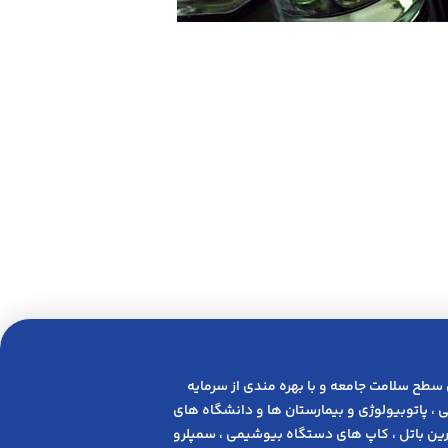
 ﺳﻄﺢ ﺳﻼﻣﺖ ﺟﺎﻣﻌﻪ و ﺑﺎ ﺑﻬﺮه ﻣﻨﺪی از ﺳﺮﻣﺎﯾﻪ
 ، پاتوبیولوژی و بیمارستان ها و دانشگاه های
ن باتل ، کاپ های دستگاه بیوشیمی ، سمپلرو