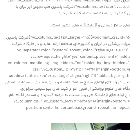
sm-offset-0″ css=”.vc_custom_1499599304156{padding-top: 0px !important;}”][woodmart_title size=”extra-large” align=”right” title=”درباره یاسین طب” css=”.vc_custom_1597734733096{margin-bottom: 25px
!important;}” woodmart_css_id=”5f3b7f448ad99″ title_width=”100″][vc_column_text css=”.vc_custom_1609672997357{margin-bottom: 20px !important;}” text_larger=”no”]شرکت یاسین طب تجهیز ایرانیان با
ه در این زمینه فعالیت میکنند قرار دارد .
اعتماد شما افتخار ماست .[/vc_column_text][woodmart_title size=”extra-large” align=”right” title=”چشم انداز” woodmart_css_id=”5f3b80eec8c90″ title_width=”100″][vc_column_text text_larger=”no”]ﺷﺮﮐﺖ ﯾﺎﺳﯿﻦ
ﻃﺐ ﺗﺠﻬﯿﺰ اﯾﺮاﻧﯿﺎن در ﺻﺪد اﺳﺖ ﺑﺎﺗﻮﺳﻌﻪ ﺗﻮاﻧﻤﻨﺪی ﻫﺎیﺳﺎزﻣﺎﻧﯽ وﺑﻬﺮهﻣﻨﺪی ازﺗﻮان ، ﺳﺮﻣﺎﯾﻪ ﻫﺎی اﻧﺴﺎﻧﯽ ﻣﺠﺮب و ﻣﺘﺨﺼﺺ ﺑﻬﺘﺮﯾﻦ ﮐﯿﻔﯿﺖ را در ﺗﻮزﯾﻊ ﺗﺠﻬﯿﺰات ﭘﺰﺷﮑﯽ در اﯾﺮان و ﮐﺸﻮرﻫﺎی ﻣﻨﻄﻘﻪ اراﺋﻪ ﻧﻤﺎﯾﺪ و در ﺟﺎﯾﮕﺎه شرکت­
vc_column_text][vc_separator color=”custom” accent_color=”rgba(10,10,10,0.12)” css=
!important;}”][/vc_column][/vc_row][vc_row equal_height=”yes” c
mobile_bg_img_hidden=”no” tablet_bg_img_hidden=”no” woodmart_parallax=”0″ woodmart_gradient_switch=”no” row_reverse_mobile=”0″ row_reverse_tablet=”0″ woodmart_disable_overflow=”0″][vc_column
css=”.vc_custom_1597735300310{margin-bottom: 0px 
tablet_bg_img_hidden=”no” woodmart_parallax=”0″ woodmart_sticky_column=”false” parallax_scroll=”no” mobile_reset_margin=”no” tablet_reset_margin=”no”][woodmart_title size=”extra-large” align=”right”
woodmart_css_id=”5f3b808b5f5ef” title_width=”10”]ﺷﺮﮐﺖ ﯾﺎﺳﯿﻦ ﻃﺐ ﺗﺠﻬﯿﺰ اﯾﺮاﻧﯿﺎن در راﺳﺘﺎی ارﺗﻘﺎی ﺳﻄﺢ ﺳﻼﻣﺖ ﺟﺎﻣﻌﻪ و ﺑﺎ ﺑﻬﺮه ﻣﻨﺪی از ﺳﺮﻣﺎﯾﻪ انسانی
انشگاه های علوم پزشکی از قبیل انواع کیت های بیوشیمی،سرلوژی،
ع لوله های آزمایشگاهی و ….ﻧﺴﺒﺖ ﺑﻪ ﻋﺮﺿﻪ ﮔﺴﺘﺮده و ﻣﺴﺘﻤﺮ اﻗﻼم نام
vc_column_text][/vc_column][vc_column css=”.vc_custom_1597735305410{margin-bott-
position: center !important;background-repeat: no-repe