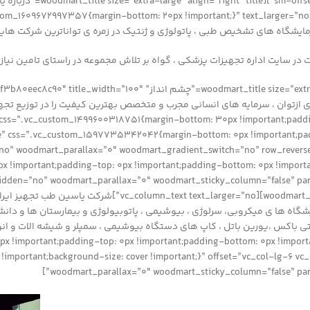
ایشگاه های تشخیص طبی ، پاتولوژی و ژنتیک در زمره ی تواناترین شرکت هایی ک
ت های بزرگ قرار گیرد.[/”.vc_custom_1499600318751{margin-bottom: 30px !important;padding-top: 10px
ontent_placement=”middle” css=”.vc_custom_1597735342042{margin-bottom: 0px !import
!important;padding-top: 0px !important;padding-bottom: 0px !import
title=”ﻣﺤﺼﻮﻻت و ﺧﺪﻣﺎت” 0″][vc_column_text text_larger=”no
ﺎﯾﺸﮕﺎه ها ی میکروبی، ﺳﺮﻟﻮژی ، ﺑﯿﻮﺷﯿﻤﯽ ، پاتوبیولوژی و بیمارستان ها و د
اکس ،یورین باتل ، کاپ های دستگاه بیوشیمی ، سمپلر و شیشه الات و انوا
/om: 0px !important;padding-top: 0px !important;padding-bottom: 0px !important;background
at !important;background-size: cover !important;}” offset=”vc_col-lg
woodmart_parallax=”0″ woodmart_sticky_column=”false” para