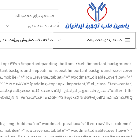
انتخاب دسته بندی
دسته بندی محصولات
صفحه نخست
فروش ویژه
دسته بن
top: 32vh !important;padding-bottom: 25vh !important;background:
ant;background-repeat: no-repeat !important;background-size: cover
1ZjNiN2VmYzczYzc4IiwiZGF0YSI6eyJkZXNrdG9wIjoiI2ZmZmZmZiJ9fQ==”]
 tablet_bg_img_hidden=”no” woodmart_parallax=”0″