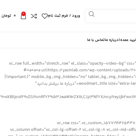
0
ورود / فرم ثبت نام
0
تومان
ید عمده)
درباره ما
تماس با ما
[vc_row full_width=”stretch_row” el_class=”opacity-video-bg” c
#0a0a0a url(https://yasinlab.com/wp-content/uploads/2020
!important;}” mobile_bg_img_hidden=”no” tablet_bg_img_hidden=”no” woodmart_parallax=”0″ woodmart_gradient_switch=”no” row_reverse_mobile=”0″ row_reverse_tablet=”0″ woodmart_disable_overflow=”0″]
[vc_column css=”.vc_custom_1499517305703{padding-top: 0px !important;}” el_class=”text-center”][woodmart_title size=”extra-large” color=”white” title_width=”40″ title=”درباره ما بیشتر بدانید”
V90eXBlIjoid29vZG1hcnRfY29sb3JwaWNrZXIiLCJjc3NfYXJncyI6eyJjb2xvci
[/vc_column][/vc_row][vc_row css=”.vc_custo
woodmart_gradient_switch=”no” row_reverse_mobile=”0″ row_reverse_tablet=”0″ woodmart_disable_overflow=”0″][vc_column offset=”vc_col-lg-offs