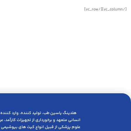
[/vc_column][/vc_row]
هلدینگ یاسین طب، تولید کننده، وارد کننده 
انسانی متعهد و ﺑﺮﺧﻮرداری از ﺗﺠﻬﯿﺰات ﮐﺎرآﻣﺪ، 
علوم پزشکی از قبیل انواع کیت های بیوشیمی 