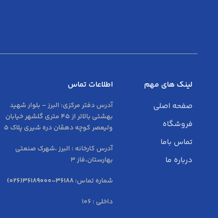
لینک های مهم
اطلاعات تماس
صفحه اصلی
آدرس دفتر مرکزی:
البرز – بلوار شهید
بهشتی بالاتر از 45 متری گلشهر خیابان
فروشگاه
ولیعصر کوچه دهقان دره شیری پلاک 5
تماس باما
آدرس کارخانه : البرز ،شهرک صنعتی
درباره ما
بهارستان،فاز 3
شماره تماس:
36188-36189000(026)
داخلی : 106