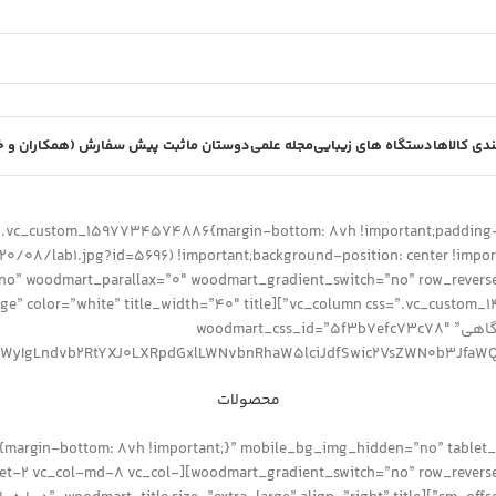
دی کالاها
دستگاه های زیبایی
مجله علمی
دوستان ما
ثبت پیش سفارش (همکاران و خر
ss=”.vc_custom_1597734574886{margin-bottom: 8vh !important;padding-
/08/lab1.jpg?id=5696) !important;background-position: center !import
after_title=”یاسین طب تجهیز ایرانیان، ارائه دهنده کلیه محصولات آزمایشگاهی” woodmart_css_id=”5f3b7efc73c78″
I6WyIgLndvb2RtYXJ0LXRpdGxlLWNvbnRhaW5lciJdfSwic2VsZWN0b3JfaWQiOiI
محصولات
تماس با ما
m_1577196465438{margin-bottom: 8vh !important;}” mobile_bg_img_hidden=”no”
et-2 vc_col-lg-8 vc_col-md-offset-2 vc_col-md-8 vc_col-