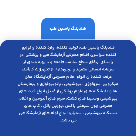
هلدینگ یاسین طب
هلدینگ یاسین طب، تولید کننده، وارد کننده و توزیع
کننده سراسری اقلام مصرفی آزمایشگاهی و پزشکی در
راﺳﺘﺎی ارﺗﻘﺎی ﺳﻄﺢ ﺳﻼﻣﺖ ﺟﺎﻣﻌﻪ و ﺑﺎ ﺑﻬﺮه ﻣﻨﺪی از
ﺳﺮﻣﺎﯾﻪ انسانی متعهد و ﺑﺮﺧﻮرداری از ﺗﺠﻬﯿﺰات ﮐﺎرآﻣﺪ،
عرضه کننده ی انواع اﻗﻼم مصرفی آزﻣﺎﯾﺸﮕﺎه های
میکروبی، ﺳﺮوﻟﻮژی ، ﺑﯿﻮﺷﯿﻤﯽ ، پاتوبیولوژی و بیمارستان
ها و دانشگاه های علوم پزشکی از قبیل انواع کیت های
بیوشیمی ومحیط های کشت، سرم های آلبومین و اقلام
مصرفی چون سیفتی باکس ،یورین باتل ، کاپ های
دستگاه بیوشیمی ، سمپلرو انواع لوله های آزمایشگاهی
می باشد.