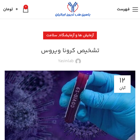
0
فهرست
0
تومان
,
آزمایش ها و آزمایشگاه
سلامت
تشخیص کرونا ویروس
Yasinlab
12
آبان