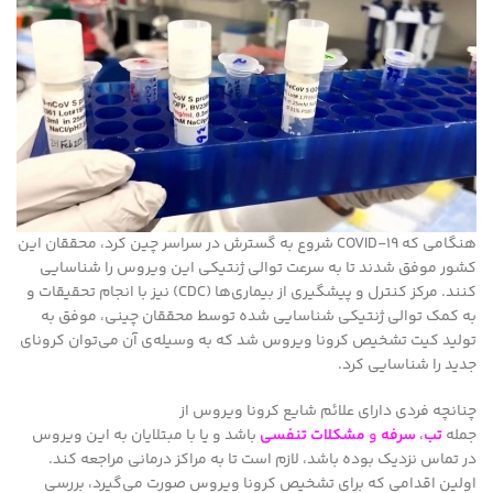
هنگامی که COVID-19 شروع به گسترش در سراسر چین کرد، محققان این
کشور موفق شدند تا به سرعت توالی ژنتیکی این ویروس را شناسایی
کنند. مرکز کنترل و پیشگیری از بیماری‌ها (CDC) نیز با انجام تحقیقات و
به کمک توالی ژنتیکی شناسایی شده توسط محققان چینی، موفق به
تولید کیت تشخیص کرونا ویروس شد که به وسیله‌ی آن می‌توان کرونای
جدید را شناسایی کرد.
چنانچه فردی دارای علائم شایع کرونا ویروس از
جمله
تب
،
سرفه
و
مشکلات تنفسی
باشد و یا با مبتلایان به این ویروس
در تماس نزدیک بوده باشد، لازم است تا به مراکز درمانی مراجعه کند.
اولین اقدامی که برای تشخیص کرونا ویروس صورت می‌گیرد، بررسی