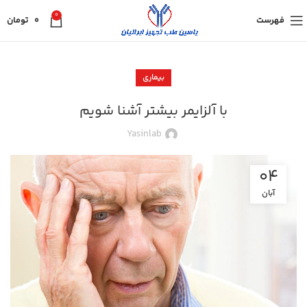
0
فهرست
0
تومان
بیماری
با آلزایمر بیشتر آشنا شویم
Yasinlab
04
آبان