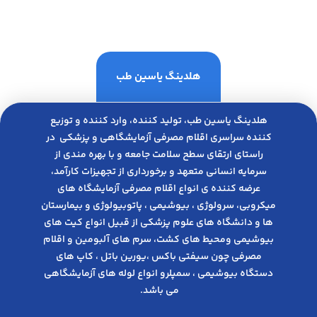
هلدینگ یاسین طب
هلدینگ یاسین طب، تولید کننده، وارد کننده و توزیع
کننده سراسری اقلام مصرفی آزمایشگاهی و پزشکی در
راﺳﺘﺎی ارﺗﻘﺎی ﺳﻄﺢ ﺳﻼﻣﺖ ﺟﺎﻣﻌﻪ و ﺑﺎ ﺑﻬﺮه ﻣﻨﺪی از
ﺳﺮﻣﺎﯾﻪ انسانی متعهد و ﺑﺮﺧﻮرداری از ﺗﺠﻬﯿﺰات ﮐﺎرآﻣﺪ،
عرضه کننده ی انواع اﻗﻼم مصرفی آزﻣﺎﯾﺸﮕﺎه های
میکروبی، ﺳﺮوﻟﻮژی ، ﺑﯿﻮﺷﯿﻤﯽ ، پاتوبیولوژی و بیمارستان
ها و دانشگاه های علوم پزشکی از قبیل انواع کیت های
بیوشیمی ومحیط های کشت، سرم های آلبومین و اقلام
مصرفی چون سیفتی باکس ،یورین باتل ، کاپ های
دستگاه بیوشیمی ، سمپلرو انواع لوله های آزمایشگاهی
می باشد.