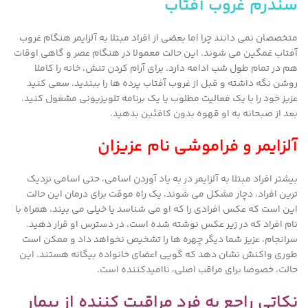
سندرم غروب آفتاب
متخصصان نمی دانند چرا اما بعضی از افراد مبتلا به آلزایمر هنگام غروب
آفتاب غمگین می شوند. این حالت معمولا در هنگام عصر و گاهی اوقات
هم در تمام طول شب ادامه دارد. برای آرام کردن تنش، خانه را کاملا
روشن نگه داشته و قبل از غروب آفتاب پرده ها را ببندید. سعی کنید
عزیز خود را با یک فعالیت مطلوب یا یک برنامه تلویزیونی مشغول کنید.
بعد از صبحانه به او قهوه بدون کافئین بدهید.
آلزایمر و فراموشی نام عزیزان
بیشتر افراد مبتلا به آلزایمر در به یاد آوردن اسامی، حتی اسامی نزدیک
ترین افراد، دچار مشکل می شوند. یک راه موقت برای درمان این حالت
این است که عکس افرادی را که او می شناسد یا خیلی می بیند، همراه با
نام افراد که در زیر عکس نوشته شده است، در دسترس او قرار دهید.
سرانجام، عزیز شما دیگر چهره ها را تشخیص نخواهد داد و ممکن است
طوری واکنش نشان دهد که گویی اعضای خانواده بیگانه هستند. این
حالت، خصوصا برای مراقب اصلی، ناامیدکننده است.
نکاتی راجع به فرد مراقبت کننده از بیمار