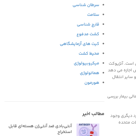
سرطان شناسی
سلامت
قارچ شناسی
کشت مدفوع
کیت های آزمایشگاهی
محیط کشت
میکروبیولوژی
پزشكان است. آنژیوکت
ص اجازه می دهد
هماتولوژی
 سایر انتقال
هورمون
الی بیمار بررسی
مطالب اخیر
رد دیگری وجود
یدی محیطی را در ایالات متحده
آنتی‌بادی ضد آنتی‌ژن هسته‌ای قابل
استخراج