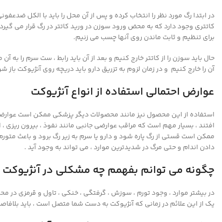
در ابتدا رگ مورد نظر را انتخاب کرده و پس از آن محل را باید با الکل ضدعف
کاتتری وجود دارد که به محض ورود سوزن در ورید کاتتر در رگ قرار می گیرد 
برای تنظیم و ثابت ماندن روی آنها چسب می زنیم.
حال باید سوزن را از کاتتر خارج کنیم و بعد از آن باید رابط ، ست سرم را به
آن را خارج کنیم و در زمان لزوم به تزریق دارو باید دریچه روی آنژیوکت باز ش
عوارض احتمالی استفاده از انواع آنژیوکت
استفاده از این محصول نیز مانند محصولات دیگر پزشکی ممکن است عوارضی جان
افتند ، بسیار مهم است که مراقب عوارضی جانبی مانند نفوذ ، بیرون ریزی ، 
ممکن است قستی از رگ پاره شود و دارو یا سرم به زیر رگ برود و باعث متور
دادن اندام و حتی مرگ در شدیدترین موارد ، می تواند به وجود آید .
چگونه می توانم بفهمم چه مشکلی در آنژیوکت 
در بیشتر موارد ، وجود تورم ، سوزش ، گرفتگی ، خنکی ، تاول و قرمزی در
یک از این علائم در زمانی که آنژیوکت به دست شما متصل است ، باید بلافاص