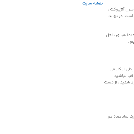
نقشه سایت
 سری آنژیوکت ،
 است، در نهایت
 حتما هوای داخل
م .
طی از کار می
اقب نباشید
د شدید ، از دست
ورت مشاهده هر