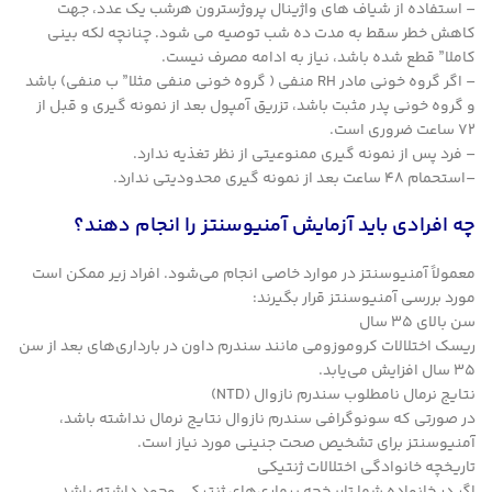
– استفاده از شیاف های واژینال پروژسترون هرشب یک عدد، جهت
کاهش خطر سقط به مدت ده شب توصیه می شود. چنانچه لکه بینی
کاملا” قطع شده باشد، نیاز به ادامه مصرف نیست.
– اگر گروه خونی مادر RH منفی ( گروه خونی منفی مثلا” ب منفی) باشد
و گروه خونی پدر مثبت باشد، تزریق آمپول بعد از نمونه گیری و قبل از
72 ساعت ضروری است.
– فرد پس از نمونه گیری ممنوعیتی از نظر تغذیه ندارد.
–استحمام 48 ساعت بعد از نمونه گیری محدودیتی ندارد.
چه افرادی باید آزمایش آمنیوسنتز را انجام دهند؟
معمولاً آمنیوسنتز در موارد خاصی انجام می‌شود. افراد زیر ممکن است
مورد بررسی آمنیوسنتز قرار بگیرند:
سن بالای 35 سال
ریسک اختلالات کروموزومی مانند سندرم داون در بارداری‌های بعد از سن
35 سال افزایش می‌یابد.
نتایج نرمال نامطلوب سندرم نازوال (NTD)
در صورتی که سونوگرافی سندرم نازوال نتایج نرمال نداشته باشد،
آمنیوسنتز برای تشخیص صحت جنینی مورد نیاز است.
تاریخچه خانوادگی اختلالات ژنتیکی
اگر در خانواده شما تاریخچه بیماری‌های ژنتیکی وجود داشته باشد،