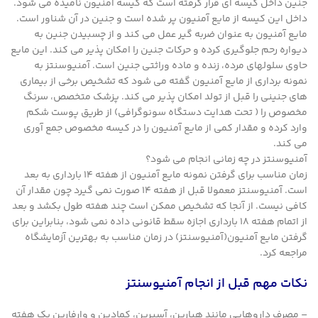
جنین داخل کیسه ای قرار گرفته است که کیسه آمنیون نامیده می شود.
داخل این کیسه از مایع آمنیون پر شده است و جنین در آن شناور است.
مایع آمنیون به عنوان ضربه گیر عمل می کند و از چسبیدن جنین به
دیواره رحم جلوگیری کرده و حرکات جنین را امکان پذیر می کند. این مایع
حاوی سلولهای مرده، زنده و ماده وراثتی جنین است. آمنیوسنتز به
نمونه برداری از مایع آمنیون گفته می شود که تشخیص برخی از بیماری
های جنینی را قبل از تولد امکان پذیر می کند. پزشک متخصص، سرنگ
مخصوص را ( تحت هدایت دستگاه سونوگرافی) از طریق پوست شکم
وارد کرده و مقدار کمی از مایع آمنیون را در کیسه مخصوص جمع آوری
می کند.
آمنیوسنتز در چه زمانی انجام می شود؟
زمان مناسب برای گرفتن نمونه مایع آمنیون از هفته 14 بارداری به بعد
است. آمنیوسنتز معمولا قبل از هفته 14 صورت نمی گیرد چون مقدار آن
کافی نیست. از آنجا که تشخیص ممکن است چند هفته طول بکشد و بعد
از اتمام هفته 18 بارداری اجازه سقط قانونی داده نمی شود، بنابراین برای
گرفتن مایع آمنیون(آمنیوسنتز) در زمان مناسب به بهترین آزمایشگاه
مراجعه کرد.
نکات مهم قبل از انجام آمنیوسنتز
– مصرف داروهایی مانند هپارین، آسپرین، کمادین و وارفارین یک هفته