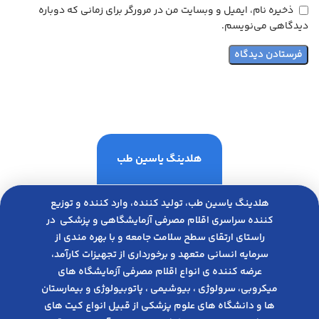
ذخیره نام، ایمیل و وبسایت من در مرورگر برای زمانی که دوباره
دیدگاهی می‌نویسم.
هلدینگ یاسین طب
هلدینگ یاسین طب، تولید کننده، وارد کننده و توزیع
کننده سراسری اقلام مصرفی آزمایشگاهی و پزشکی در
راﺳﺘﺎی ارﺗﻘﺎی ﺳﻄﺢ ﺳﻼﻣﺖ ﺟﺎﻣﻌﻪ و ﺑﺎ ﺑﻬﺮه ﻣﻨﺪی از
ﺳﺮﻣﺎﯾﻪ انسانی متعهد و ﺑﺮﺧﻮرداری از ﺗﺠﻬﯿﺰات ﮐﺎرآﻣﺪ،
عرضه کننده ی انواع اﻗﻼم مصرفی آزﻣﺎﯾﺸﮕﺎه های
میکروبی، ﺳﺮوﻟﻮژی ، ﺑﯿﻮﺷﯿﻤﯽ ، پاتوبیولوژی و بیمارستان
ها و دانشگاه های علوم پزشکی از قبیل انواع کیت های