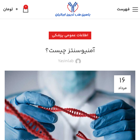
0
فهرست
0
تومان
اطلاعات عمومی پزشکی
آمنیوسنتز چیست؟
Yasinlab
16
مرداد