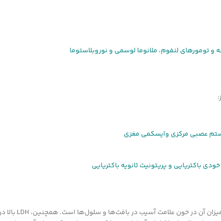
 و تومورهای لنفوم، ملانوما لوسمی و نوروبلاستوما
یستم عصبی مرکزی وایسکمی مغزی
ودی باکتریایی و پریتونیت ثانویه باکتریایی
میزان LDH در خون با تخریب سلول‌ها افزایش