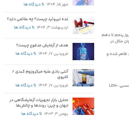
مهر 15, 1404
% دیدگاه ها
غده تیروئید چیست؟ چه علائمی دارد؟
اردیبهشت 3, 1404
% دیدگاه ها
و تقریبا روز پنجم تا دهم
.بعنوان مثال در
هدف از آزمایش مدفوع چیست؟
فروردین 17, 1404
% دیدگاه ها
ز انفارکتوس حاد ظاهر شده و
آنتی بادی علیه میکروزوم کبدی /
کلیوی
فروردین 17, 1404
% دیدگاه ها
بطور کلی همانطور که ذکر شد LDH یک تست بسیار غیر اختصاصی است و یک مقدار غیر طبیعی برای آسیب به هیچ ارگان خاصی – اختصاصی نیست.مقادیر نسبی LDH-
تحلیل بازار تجهیزات آزمایشگاهی در
جهان و چین: روندها و چالش‌ها
بهمن 3, 1403
% دیدگاه ها