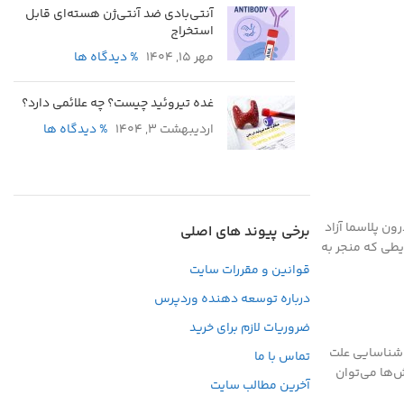
آنتی‌بادی ضد آنتی‌ژن هسته‌ای قابل
استخراج
مهر 15, 1404
% دیدگاه ها
غده تیروئید چیست؟ چه علائمی دارد؟
اردیبهشت 3, 1404
% دیدگاه ها
ن پلاسما نامیده می‌شود، مقدار کمی LDH وجود دارد. زمانی که سلول‌ها آسیب می‌بینند یا از بین می‌روند، LDH به درون پلاسما آزاد
برخی پیوند های اصلی
ایطی که منجر به
قوانین و مقررات سایت
درباره توسعه دهنده وردپرس
ضروریات لازم برای خرید
ود در مایع اندام درگیر شده، در شناسایی علت
تماس با ما
است که با انجام آزمایش LDH و در کنار سایر آزمایش‌ها می‌توان
آخرین مطالب سایت