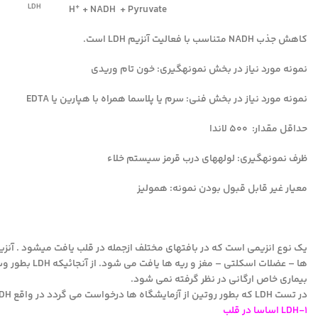
LDH
+
tate
H
+ NADH + Pyruvate
NAD
کاهش جذب NADH متناسب با فعالیت آنزیم LDH است.
نمونه مورد نیاز در بخش نمونه­گیری: خون تام وریدی
نمونه مورد نیاز در بخش فنی: سرم یا پلاسما همراه با هپارین یا EDTA
حداقل مقدار: 500 لاندا
ظرف نمونه­گیری: لوله­های درب قرمز سیستم خلاء
معیار غیر قابل قبول بودن نمونه: همولیز
يك نوع انزيمي است كه در بافتهاي مختلف ازجمله در قلب يافت ميشود . آنزی
بیماری خاص ارگانی در نظر گرفته نمی شود.
در تست LDH که بطور روتین از آزمایشگاه ها درخواست می گردد در واقع LDH توتال سنجیده می شود اما در واقع این آنزیم از پنج ایزو آنزیم تشکیل شده است.
LDH-1 اساسا در قلب