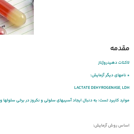
مقدمه
لاكتات دهيدروژناز
* نامهای دیگر آزمایش:
LACTATE DEHYROGENASE, LDH
موارد کاربرد تست: به دنبال ایجاد آسیب­های سلولی و نکروز در برخی سلول­ها و
اساس روش آزمایش: