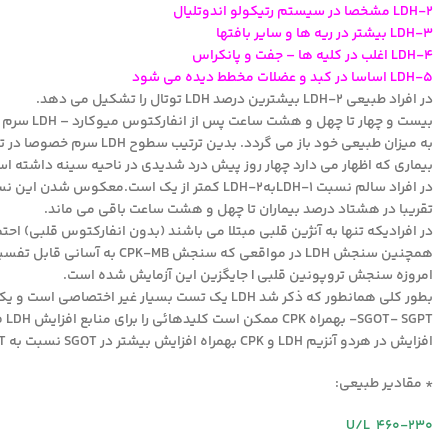
LDH-2 مشخصا در سیستم رتیکولو اندوتلیال
LDH-3 بیشتر در ریه ها و سایر بافتها
LDH-4 اغلب در کلیه ها – جفت و پانکراس
LDH-5 اساسا در کبد و عضلات مخطط دیده می شود
در افراد طبیعی LDH-2 بیشترین درصد LDH توتال را تشکیل می دهد.
بیست و چه
به میزان طبیعی خود باز م
بیماری که اظهار می دارد چهار روز پیش درد شدیدی در ناحیه سینه داشته ا
تقریبا در هشتاد درصد بیماران تا چهل و هشت ساعت باقی می ماند.
در افرادیکه تنها به آنژین قلبی مبتلا می باشند (بدون انفارکتوس قلبی) احتمالا مقادیر LDH 
همچنین سنجش LDH در مواقعی که سنجش CPK-MB به آسانی قابل تفسیر نباشد مفید است.
امروزه سنجش تروپونین قلبی I جایگزین این آزمایش شده است.
SGOT- SGPT- بهمراه CPK ممکن است کلیدهائی را برای منابع افزایش LDH فراهم کنند.
افزایش در هردو آنزیم LDH و CPK بهمراه افزایش بیشتر در SGOT نسبت به SGPT در آسیب عضله قلبی یا اسکلتی رخ می دهد.
* مقادیر طبیعی:
U/L 460-230