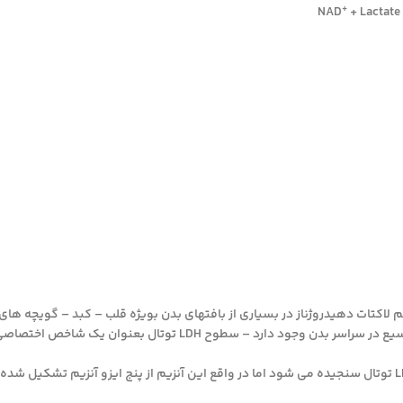
+
+ Lac
م لاکتات دهیدروژناز در بسیاری از بافتهای بدن بویژه قلب – کبد – گویچه ها
ها – عضلات اسکلتی – مغز و ریه ها یافت می شود. از آنجائیکه LDH بطور وسیع در سراسر بدن وجود دارد – سطوح