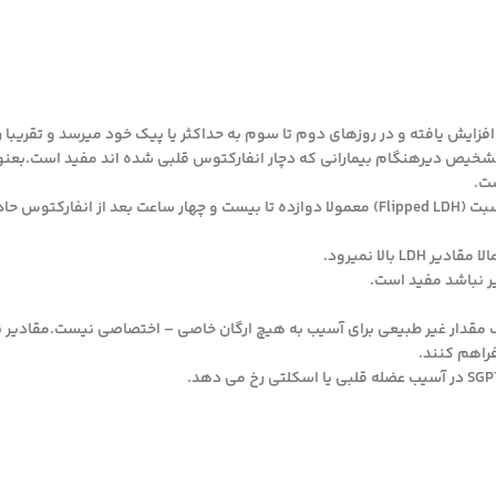
ار تا چهل و هشت ساعت پس از انفارکتوس میوکارد – LDH سرم افزایش یافته و در روزهای دوم تا سوم به حداکثر یا پیک خود میرسد 
ی گردد. بدین ترتیب سطوح LDH سرم خصوصا در تشخیص دیرهنگام بیمارانی که دچار انفارکتوس قلبی شده اند مفید است
ست.
در افراد سالم نسبت LDH-1بهLDH-2 کمتر از یک است.معکوس شدن این نسبت (Flipped LDH) معمولا دوازده تا بیست و چهار ساعت بعد ا
بالا نمیرود.