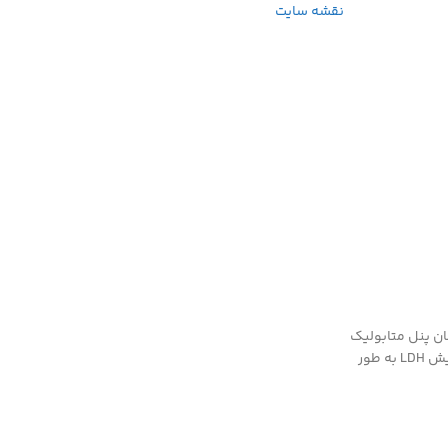
نقشه سایت
اختصاصی شناخته می‌شود. آزمایش خون LDH ممکن است همراه با آزمایش‌های دیگر از جمله آزمایش CMP یا همان پنل متابولیک
جامع، آزمایش ALT، ALP و یا AST تجویز شود. این آزمایش‌ها در کنار آزمایش LDH موجب تشخیص دقیق‌تر آسیب سلولی یا بافتی می‌شود. با این وجود، آزمایش LDH به طور