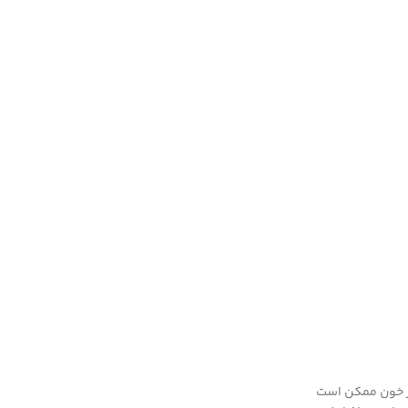
 پیدا می‌کند. بنابراین افزایش میزان آن در خون علامت آسیب در بافت‌ها و سلول‌ها است. همچنین، LDH بالا در خون ممکن است