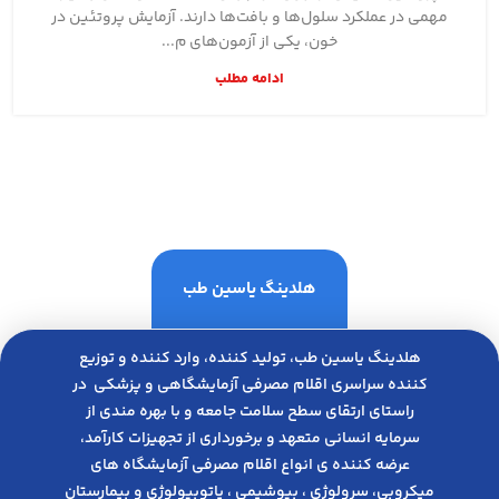
مهمی در عملکرد سلول‌ها و بافت‌ها دارند. آزمایش پروتئین در
خون، یکی از آزمون‌های م...
ادامه مطلب
هلدینگ یاسین طب
هلدینگ یاسین طب، تولید کننده، وارد کننده و توزیع
کننده سراسری اقلام مصرفی آزمایشگاهی و پزشکی در
راﺳﺘﺎی ارﺗﻘﺎی ﺳﻄﺢ ﺳﻼﻣﺖ ﺟﺎﻣﻌﻪ و ﺑﺎ ﺑﻬﺮه ﻣﻨﺪی از
ﺳﺮﻣﺎﯾﻪ انسانی متعهد و ﺑﺮﺧﻮرداری از ﺗﺠﻬﯿﺰات ﮐﺎرآﻣﺪ،
عرضه کننده ی انواع اﻗﻼم مصرفی آزﻣﺎﯾﺸﮕﺎه های
میکروبی، ﺳﺮوﻟﻮژی ، ﺑﯿﻮﺷﯿﻤﯽ ، پاتوبیولوژی و بیمارستان