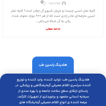
0
Yasinlab
کلیه نعل اسبی چیست و میزان شیوع آن چقدر است؟ کلیه نعل
اسبی عارضه‌ای مادر زادی است که از هر 600 نوزاد متولد شده،
یکی به آن مبتلا می‌باش...
ادامه مطلب
هلدینگ یاسین طب
هلدینگ یاسین طب، تولید کننده، وارد کننده و توزیع
کننده سراسری اقلام مصرفی آزمایشگاهی و پزشکی در
راﺳﺘﺎی ارﺗﻘﺎی ﺳﻄﺢ ﺳﻼﻣﺖ ﺟﺎﻣﻌﻪ و ﺑﺎ ﺑﻬﺮه ﻣﻨﺪی از
ﺳﺮﻣﺎﯾﻪ انسانی متعهد و ﺑﺮﺧﻮرداری از ﺗﺠﻬﯿﺰات ﮐﺎرآﻣﺪ،
عرضه کننده ی انواع اﻗﻼم مصرفی آزﻣﺎﯾﺸﮕﺎه های