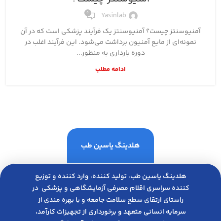
0
Yasinlab
آمنیوسنتز چیست؟ آمنیوسنتز یک فرآیند پزشکی است که در آن
نمونه‌ای از مایع آمنیون برداشت می‌شود. این فرآیند اغلب در
دوره بارداری به منظور...
ادامه مطلب
هلدینگ یاسین طب
هلدینگ یاسین طب، تولید کننده، وارد کننده و توزیع
کننده سراسری اقلام مصرفی آزمایشگاهی و پزشکی در
راﺳﺘﺎی ارﺗﻘﺎی ﺳﻄﺢ ﺳﻼﻣﺖ ﺟﺎﻣﻌﻪ و ﺑﺎ ﺑﻬﺮه ﻣﻨﺪی از
ﺳﺮﻣﺎﯾﻪ انسانی متعهد و ﺑﺮﺧﻮرداری از ﺗﺠﻬﯿﺰات ﮐﺎرآﻣﺪ،