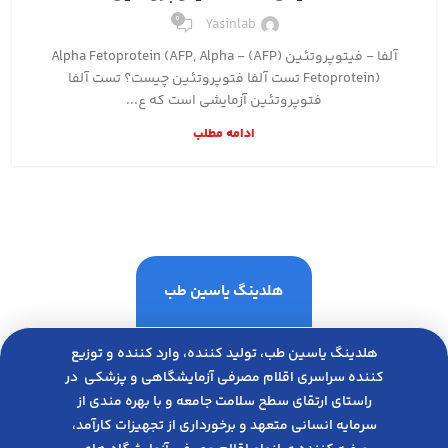
0
Yasinlab
آلفا - فیتوپروتئین (AFP) Alpha Fetoprotein (AFP, Alpha -
Fetoprotein) تست آلفا فتوپروتئین چیست؟ تست آلفا
فتوپروتئین آزمایشی است که ع...
ادامه مطلب
هلدینگ یاسین طب
هلدینگ یاسین طب، تولید کننده، وارد کننده و توزیع
کننده سراسری اقلام مصرفی آزمایشگاهی و پزشکی در
راﺳﺘﺎی ارﺗﻘﺎی ﺳﻄﺢ ﺳﻼﻣﺖ ﺟﺎﻣﻌﻪ و ﺑﺎ ﺑﻬﺮه ﻣﻨﺪی از
ﺳﺮﻣﺎﯾﻪ انسانی متعهد و ﺑﺮﺧﻮرداری از ﺗﺠﻬﯿﺰات ﮐﺎرآﻣﺪ،