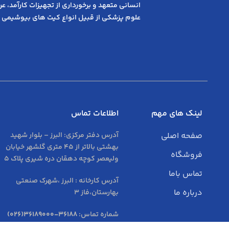
انسانی متعهد و ﺑﺮﺧﻮرداری از ﺗﺠﻬﯿﺰات ﮐﺎرآﻣﺪ، 
علوم پزشکی از قبیل انواع کیت های بیوشیمی 
لینک های مهم
اطلاعات تماس
صفحه اصلی
آدرس دفتر مرکزی:
البرز – بلوار شهید
بهشتی بالاتر از 45 متری گلشهر خیابان
فروشگاه
ولیعصر کوچه دهقان دره شیری پلاک 5
تماس باما
آدرس کارخانه : البرز ،شهرک صنعتی
درباره ما
بهارستان،فاز 3
شماره تماس:
36188-36189000(026)