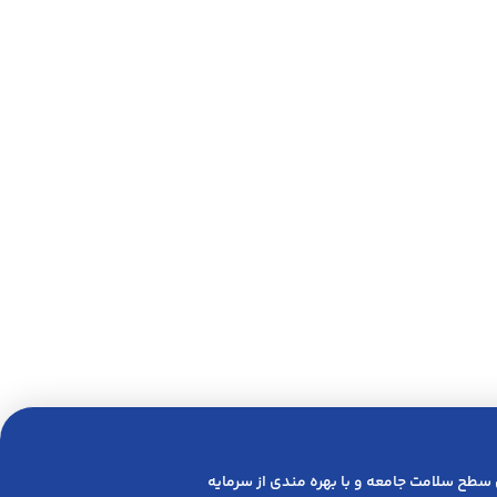
 ﺳﻄﺢ ﺳﻼﻣﺖ ﺟﺎﻣﻌﻪ و ﺑﺎ ﺑﻬﺮه ﻣﻨﺪی از ﺳﺮﻣﺎﯾﻪ