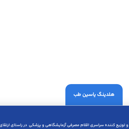
هلدینگ یاسین طب
و توزیع کننده سراسری اقلام مصرفی آزمایشگاهی و پزشکی در راﺳﺘﺎی ارﺗﻘﺎی