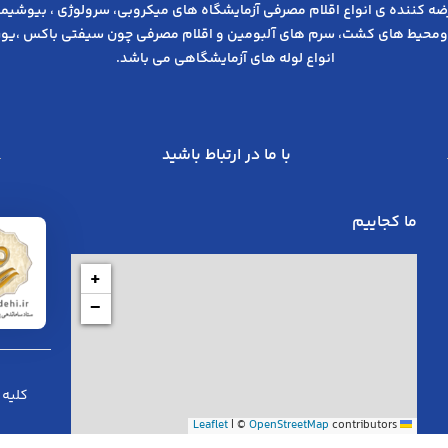
عرضه کننده ی انواع اﻗﻼم مصرفی آزﻣﺎﯾﺸﮕﺎه های میکروبی، ﺳﺮوﻟﻮژی ، ﺑﯿﻮﺷﯿﻤﯽ
ومحیط های کشت، سرم های آلبومین و اقلام مصرفی چون سیفتی باکس ،یوری
انواع لوله های آزمایشگاهی می باشد.
با ما در ارتباط باشید
ما کجاییم
+
−
کلیه 
|
©
OpenStreetMap
contributors
Leaflet