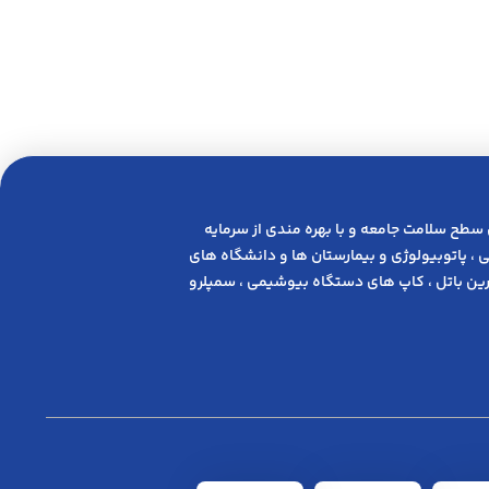
 ﺳﻄﺢ ﺳﻼﻣﺖ ﺟﺎﻣﻌﻪ و ﺑﺎ ﺑﻬﺮه ﻣﻨﺪی از ﺳﺮﻣﺎﯾﻪ
 ، پاتوبیولوژی و بیمارستان ها و دانشگاه های
ن باتل ، کاپ های دستگاه بیوشیمی ، سمپلرو