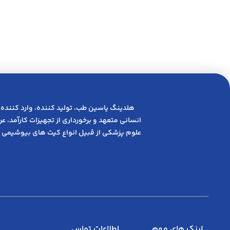
هلدینگ یاسین طب، تولید کننده، وارد کننده 
انسانی متعهد و ﺑﺮﺧﻮرداری از ﺗﺠﻬﯿﺰات ﮐﺎرآﻣﺪ، 
علوم پزشکی از قبیل انواع کیت های بیوشیمی 
لینک های مهم
اطلاعات تماس