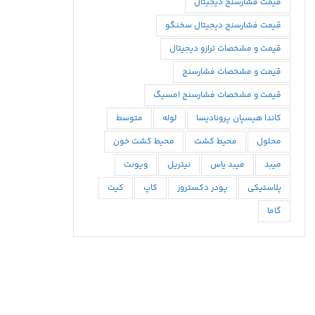
قیمت فشارسنج دیجیتال
قیمت فشارسنج دیجیتال سخنگو
قیمت و مشخصات ترازو دیجیتال
قیمت و مشخصات فشارسنج
قیمت و مشخصات فشارسنج امسیگ
كاندا هيسپان پروناديسا
لوله
متوسط
محلول
محيط كشت
محیط کشت خون
میبد
میبد یاس
نیتریل
ویونت
پلاستیکی
پودر دکستروز
کاپ
کیت
گاما