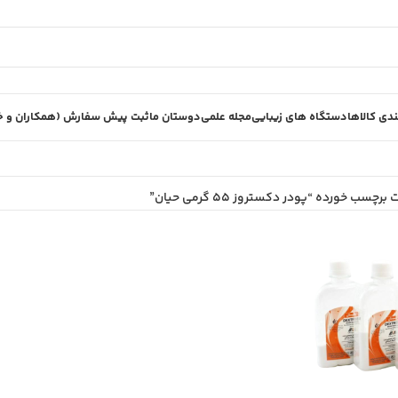
دی کالاها
دستگاه های زیبایی
مجله علمی
دوستان ما
ثبت پیش سفارش (همکاران و خر
چسب خورده “پودر دکستروز 55 گرمی حیان”