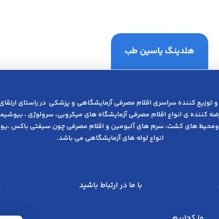
هلدینگ یاسین طب
و توزیع کننده سراسری اقلام مصرفی آزمایشگاهی و پزشکی در راﺳﺘﺎی ارﺗﻘﺎی
عرضه کننده ی انواع اﻗﻼم مصرفی آزﻣﺎﯾﺸﮕﺎه های میکروبی، ﺳﺮوﻟﻮژی ، ﺑﯿﻮﺷﯿﻤﯽ
ومحیط های کشت، سرم های آلبومین و اقلام مصرفی چون سیفتی باکس ،یوری
انواع لوله های آزمایشگاهی می باشد.
با ما در ارتباط باشید
ما کجاییم