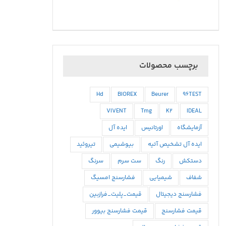
برچسب محصولات
Hd
BIOREX
Beurer
96TEST
VIVENT
Tmg
K2
IDEAL
آزمایشگاه
اورتانیس
ایده آل
ایده آل تشخیص آتیه
بیوشیمی
تیروئید
دستکش
رنگ
ست سرم
سرنگ
شفاف
شیمیایی
فشارسنج امسیگ
فشارسنج دیجیتال
قیمت_پلیت_فرازبین
قیمت فشارسنج
قیمت فشارسنج بیوور