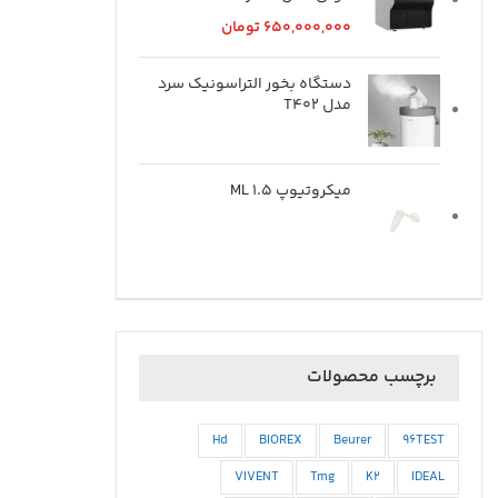
650,000,000
تومان
دستگاه بخور التراسونیک سرد
مدل T402
میکروتیوپ ML 1.5
برچسب محصولات
Hd
BIOREX
Beurer
96TEST
VIVENT
Tmg
K2
IDEAL