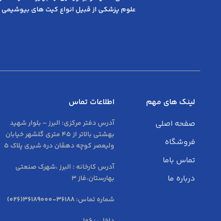
علوم پزشکی از قبیل انواع کیت های بیوشیمی 
لینک های مهم
اطلاعات تماس
صفحه اصلی
آدرس دفتر مرکزی:
البرز – بلوار شهید
بهشتی بالاتر از 45 متری گلشهر خیابان
فروشگاه
ولیعصر کوچه دهقان دره شیری پلاک 5
تماس باما
آدرس کارخانه : البرز ،شهرک صنعتی
درباره ما
بهارستان،فاز 3
شماره تماس:
36188-36189000(026)