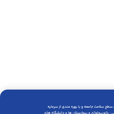
 ﺳﻄﺢ ﺳﻼﻣﺖ ﺟﺎﻣﻌﻪ و ﺑﺎ ﺑﻬﺮه ﻣﻨﺪی از ﺳﺮﻣﺎﯾﻪ
 ، پاتوبیولوژی و بیمارستان ها و دانشگاه های