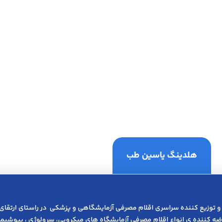
هلدینگ یاسین طب
و توزیع کننده سراسری اقلام مصرفی آزمایشگاهی و پزشکی در راﺳﺘﺎی ارﺗﻘﺎی
عرضه کننده ی انواع اﻗﻼم مصرفی آزﻣﺎﯾﺸﮕﺎه های میکروبی، ﺳﺮوﻟﻮژی ، ﺑﯿﻮﺷﯿﻤﯽ