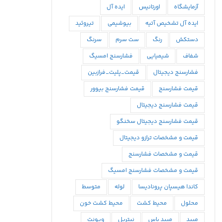
آزمایشگاه
اورتانیس
ایده آل
ایده آل تشخیص آتیه
بیوشیمی
تیروئید
دستکش
رنگ
ست سرم
سرنگ
شفاف
شیمیایی
فشارسنج امسیگ
فشارسنج دیجیتال
قیمت_پلیت_فرازبین
قیمت فشارسنج
قیمت فشارسنج بیوور
قیمت فشارسنج دیجیتال
قیمت فشارسنج دیجیتال سخنگو
قیمت و مشخصات ترازو دیجیتال
قیمت و مشخصات فشارسنج
قیمت و مشخصات فشارسنج امسیگ
كاندا هيسپان پروناديسا
لوله
متوسط
محلول
محيط كشت
محیط کشت خون
میبد
میبد یاس
نیتریل
ویونت