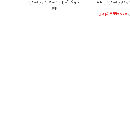
بدار پلاستيكي PIP
سبد رنگ آميزي دسته دار پلاستيكي
pip
4,990,000
تومان
ن