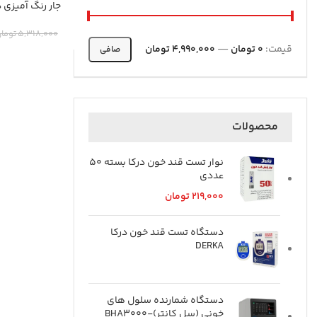
جار رنگ آميزي در
5,318,000
توما
قيمت:
0 تومان
—
4,990,000 تومان
صافی
محصولات
نوار تست قند خون درکا بسته 50
عددی
219,000
تومان
دستگاه تست قند خون درکا
DERKA
دستگاه شمارنده سلول های
خونی (سل کانتر)-BHA3000