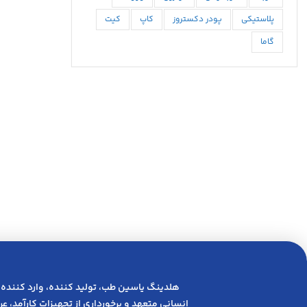
پلاستیکی
پودر دکستروز
کاپ
کیت
گاما
هلدینگ یاسین طب، تولید کننده، وارد کننده 
انسانی متعهد و ﺑﺮﺧﻮرداری از ﺗﺠﻬﯿﺰات ﮐﺎرآﻣﺪ، 